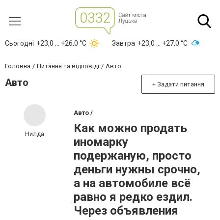
Сьогодні
+23,0 ... +26,0 °С
Завтра
+23,0 ... +27,0 °С
Головна
Питання та відповіді
Авто
Авто
+ Задати питання
Авто /
Как можно продать
Нилда
иномарку
подержаную, просто
деньги нужны срочно,
а на автомобиле всё
равно я редко ездил.
Через объявления