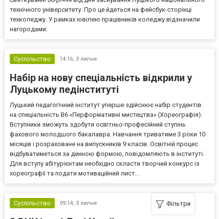
технічного університету. Про це йдеться на фейсбук-сторінці
техколеджу. У рамках ювілею працівників коледжу відзначили
нагородами.
Суспільство
14:16,
3 липня
Набір на нову спеціальність відкрили у
Луцькому педінституті
Луцький педагогічний інститут уперше здійснює набір студентів
на спеціальність В6 «Перформативні мистецтва» (Хореографія).
Вступники зможуть здобути освітньо-професійний ступінь
фахового молодшого бакалавра. Навчання триватиме 3 роки 10
місяців і розраховане на випускників 9 класів. Освітній процес
відбуватиметься за денною формою, повідомляють в інституті.
Для вступу абітурієнтам необхідно скласти творчий конкурс із
хореографії та подати мотиваційний лист...
Суспільство
09:14,
3 липня
Фільтри