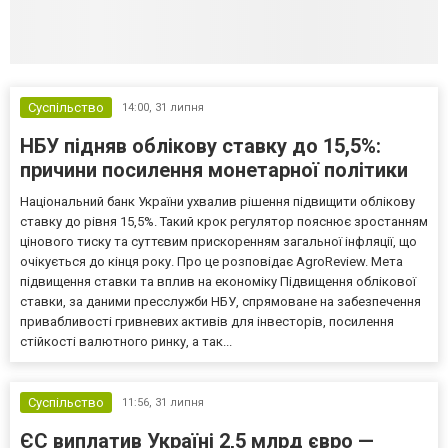
Суспільство
14:00,
31 липня
НБУ підняв облікову ставку до 15,5%:
причини посилення монетарної політики
Національний банк України ухвалив рішення підвищити облікову
ставку до рівня 15,5%. Такий крок регулятор пояснює зростанням
цінового тиску та суттєвим прискоренням загальної інфляції, що
очікується до кінця року. Про це розповідає AgroReview. Мета
підвищення ставки та вплив на економіку Підвищення облікової
ставки, за даними пресслужби НБУ, спрямоване на забезпечення
привабливості гривневих активів для інвесторів, посилення
стійкості валютного ринку, а так...
Суспільство
11:56,
31 липня
ЄС виплатив Україні 2,5 млрд євро —