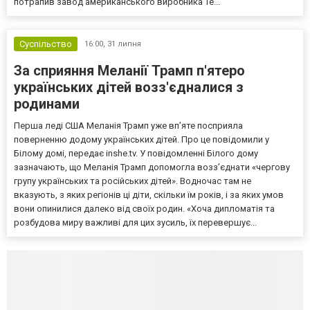
потрапив завод американського виробника Te...
Суспільство
16:00,
31 липня
За сприяння Меланії Трамп п'ятеро
українських дітей возз'єдналися з
родинами
Перша леді США Меланія Трамп уже впʼяте посприяла
поверненню додому українських дітей. Про це повідомили у
Білому домі, передає inshe.tv. У повідомленні Білого дому
зазначають, що Меланія Трамп допомогла возз’єднати «чергову
групу українських та російських дітей». Водночас там не
вказують, з яких регіонів ці діти, скільки їм років, і за яких умов
вони опинилися далеко від своїх родин. «Хоча дипломатія та
розбудова миру важливі для цих зусиль, їх перевершує...