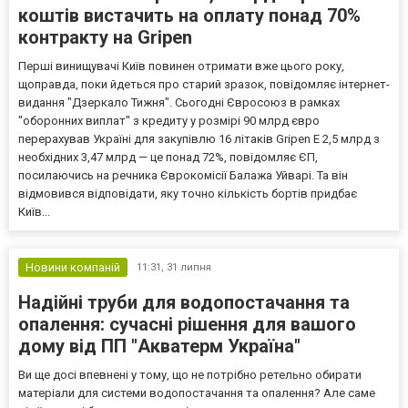
коштів вистачить на оплату понад 70%
контракту на Gripen
Перші винищувачі Київ повинен отримати вже цього року,
щоправда, поки йдеться про старий зразок, повідомляє інтернет-
видання "Дзеркало Тижня". Сьогодні Євросоюз в рамках
"оборонних виплат" з кредиту у розмірі 90 млрд євро
перерахував Україні для закупівлю 16 літаків Gripen Е 2,5 млрд з
необхідних 3,47 млрд — це понад 72%, повідомляє ЄП,
посилаючись на речника Єврокомісії Балажа Уйварі. Та він
відмовився відповідати, яку точно кількість бортів придбає
Київ...
Новини компаній
11:31,
31 липня
Надійні труби для водопостачання та
опалення: сучасні рішення для вашого
дому від ПП "Акватерм Україна"
Ви ще досі впевнені у тому, що не потрібно ретельно обирати
матеріали для системи водопостачання та опалення? Але саме