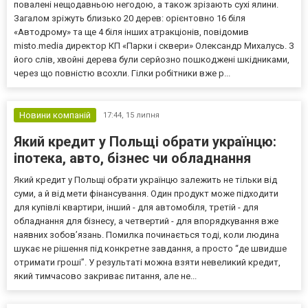
повалені нещодавньою негодою, а також зрізають сухі ялини.
Загалом зріжуть близько 20 дерев: орієнтовно 16 біля
«Автодрому» та ще 4 біля інших атракціонів, повідомив
misto.media директор КП «Парки і сквери» Олександр Михалусь. З
його слів, хвойні дерева були серйозно пошкоджені шкідниками,
через що повністю всохли. Гілки робітники вже р...
Новини компаній
17:44,
15 липня
Який кредит у Польщі обрати українцю:
іпотека, авто, бізнес чи обладнання
Який кредит у Польщі обрати українцю залежить не тільки від
суми, а й від мети фінансування. Один продукт може підходити
для купівлі квартири, інший - для автомобіля, третій - для
обладнання для бізнесу, а четвертий - для впорядкування вже
наявних зобов’язань. Помилка починається тоді, коли людина
шукає не рішення під конкретне завдання, а просто “де швидше
отримати гроші”. У результаті можна взяти невеликий кредит,
який тимчасово закриває питання, але не...