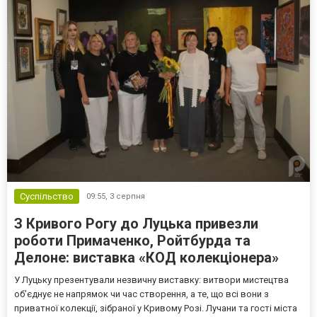
Суспільство
09:55,
3 серпня
З Кривого Рогу до Луцька привезли
роботи Примаченко, Ройтбурда та
Делоне: виставка «КОД колекціонера»
У Луцьку презентували незвичну виставку: витвори мистецтва
об’єднує не напрямок чи час створення, а те, що всі вони з
приватної колекції, зібраної у Кривому Розі. Лучани та гості міста