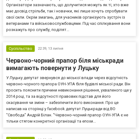
Організатори зазначають, що долучитися можуть як ті, хто вже
має досвід стрільби, так і новачки, які лише хочуть спробувати
свої сили. Окрім змагань, для учасників організують зустріч із
ветеранами та військовослужбовцями. Під час спілкування вони
розкажуть про службу, поділят...
Суспільство
22:39,
13 липня
Червоно-чорний прапор біля міськради
вимагають повернути у Луцьку
У Луцьку депутат звернувся до міської влади через відсутність
червоно-чорного прапора ОУН-УПА біля будівлі міської ради. Він
просить пояснити причини невиконання рішення, ухваленого ще у
2014 році, та за відсутності правових підстав для його
скасування чи зміни – забезпечити його виконання. Про це
написав на сторінці у facebook депутат Луцькради від ВО
"Свобода" Андрій Білан. "Червоно-чорний прапор ОУН-УПА є не
тільки стягом конкретної організації та епохи...