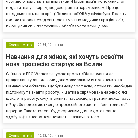
частиною національної ініціативи «Посвіт пам’яті», покликаної
віддати шану лікарям, медсестрам та парамедикам. Про це
повідомляють на сторінці Волинської ОВА у «Фейсбук». Волинь
схиляє голови перед світлою пам’яттю медичних працівників,
виконуючи свій професійний обов’язок та захищаючи...
Суспільство
22:34,
10 липня
Навчання для жінок, які хочуть освоїти
нову професію стартує на Волині
Спільнота PRO Women запускає проєкт «Від навчання до
працевлаштування», який допоможе жінкам із Волинської та
Рівненської областей здобути нову професію, отримати необхідну
підтримку та знайти роботу. Ініціатива спрямована на жінок, які
шукають роботу, хочуть змінити професію, втратили дохід через
війну або повертаються до професійного життя після тривалої
перерви. Також проєкт буде корисним для тих, хто прагне
здобути фінансову незалежність, зазначають ор...
Суспільство
12:23,
10 липня