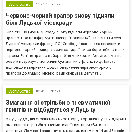
Суспільство
13:27,
15 липня
Червоно-чорний прапор знову підняли
біля Луцької міськради
Біля стін Луцької міськради знову підняли червоно-чорний
прапор. Про це інформує власкор "ВолиньUA". На останній сесії
Луцької міськради фракція ВО "Свобода" закликала повернути
червоно-чорний прапор як символ української боротьби та шани
героям. Раніше прапор майорів біля міськради. Але згодом з не
зовсім незрозумілих причин був знятий з флагштоку. Також
відповідне звернення щодо повернення червоно-чорного
прапора до Луцької міської ради скерував депутат...
Суспільство
08:28,
15 липня
Змагання зі стрільби з пневматичної
гвинтівки відбудуться у Луцьку
У Луцьку до Дня українських миротворців організовують відкриті
змагання зі стрільби з пневматичної гвинтівки «Битва за
десятку». До участі запрошують молодь віком від 14 до 35 років.