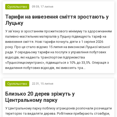
Суспільство
09:59,
17 липня
Тарифи на вивезення сміття зростають у
Луцьку
У зв’язку зі зростанням прожиткового мінімуму та здорожчанням
паливно-мастильних матеріалів у Луцьку підвищують тариф на
вивезення сміття. Нові тарифи почнуть діяти з 1 серпня 2026
року. Про це стало відомо 15 липня на виконкомі Луцької міської
ради. У середньому тарифи на послуги з управління побутових
відходів, які надають транспортом підприємства
«Луцькспецкомунтранс», підвищаться з 10% до 33,5%. Операція з
видалення побутових відходів, які вивозять тра...
Суспільство
22:31,
15 липня
Близько 20 дерев зріжуть у
Центральному парку
У Центральному парку поблизу атракціонів розпочали розчищати
територію та видаляти дерева. Робітники прибирають стовбури,