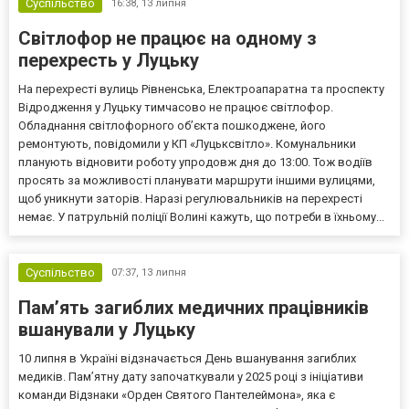
Суспільство
16:38,
13 липня
Світлофор не працює на одному з
перехресть у Луцьку
На перехресті вулиць Рівненська, Електроапаратна та проспекту
Відродження у Луцьку тимчасово не працює світлофор.
Обладнання світлофорного об’єкта пошкоджене, його
ремонтують, повідомили у КП «Луцьксвітло». Комунальники
планують відновити роботу упродовж дня до 13:00. Тож водіїв
просять за можливості планувати маршрути іншими вулицями,
щоб уникнути заторів. Наразі регулювальників на перехресті
немає. У патрульній поліції Волині кажуть, що потреби в їхньому...
Суспільство
07:37,
13 липня
Пам’ять загиблих медичних працівників
вшанували у Луцьку
10 липня в Україні відзначається День вшанування загиблих
медиків. Пам’ятну дату започаткували у 2025 році з ініціативи
команди Відзнаки «Орден Святого Пантелеймона», яка є