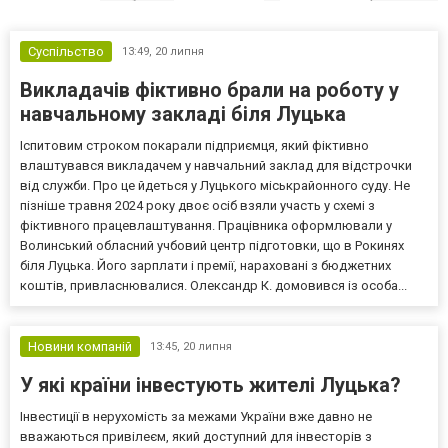
копійку на
та ефективність
інструмент 
злотому,
Як працює
дорогої
віброплатформа:
коли їздиш
звички —
Суспільство
13:49,
20 липня
фізіологія та
туди
попередж
механізм дії
регулярно
експерти
Викладачів фіктивно брали на роботу у
Як мешканцям
Банкрейт
навчальному закладі біля Луцька
Луцька
Знижка 20% 
стежити за
кредит на мі
курсом
Іспитовим строком покарали підприємця, який фіктивно
— уже не зни
злотого й не
Рахуємо свя
влаштувався викладачем у навчальний заклад для відстрочки
переплачувати
позику в грив
під час
від служби. Про це йдеться у Луцького міськрайонного суду. Не
розбираємо
поїздок до
пастку «відд
пізніше травня 2024 року двоє осіб взяли участь у схемі з
Польщі: де
після свят» і
фіктивного працевлаштування. Працівника оформлювали у
перевірити
збираємо
курс, порівняти
святковий фо
Волинський обласний учбовий центр підготовки, що в Рокинях
банки та
біля Луцька. Його зарплати і премії, нараховані з бюджетних
розглянути
альтернативи.
коштів, привласнювалися. Олександр К. домовився із особа...
Новини компаній
13:45,
20 липня
У які країни інвестують жителі Луцька?
Інвестиції в нерухомість за межами України вже давно не
вважаються привілеєм, який доступний для інвесторів з