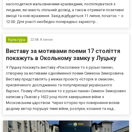
насолодитися мальовничими краєвидами, поспілкуватися з
людьми, які мають спільний досвід, а також отримати позитивні
емоції та нові враження. Захід відбудеться 11 липня, початок – о
12:00. Для участі необхідно попередньо зареєстр...
Культура
22:08,
8 липня
Виставу за мотивами поеми 17 століття
покажуть в Окольному замку у Луцьку
У Луцьку покажуть виставу «Роксоланки то є руські панни»,
створену за мотивами однойменної поеми Симеона Зиморовича.
Виставу представлять у межах проєкту «Історія зі смаком»,
присвяченого дослідженню та популяризації українського
бароко. Поему «Роксоланки то є руські панни» Симеон Зиморович
написав у Львові у 1622 році після завершення війни з
Московським царством. Через історію про повернення воїнів
додому автор порушує теми війни, розлуки, кохання та над...