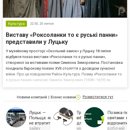
Культура
22:50,
20 липня
Виставу «Роксоланки то є руські панни»
представили у Луцьку
У музейному просторі «Окольний замок» у Луцьку 18 липня
відбувся показ вистави «Роксоланки то є руські панни»,
створеної за мотивами поеми Симеона Зиморовича. Постановка
поєднала барокову поезію XVII століття з досвідом сучасної
війни. Про це повідомляє Район.Культура. Поему «Роксоланки то
є руські панни» написав Симеон Зиморович (1608–1629) як
весільний дарунок для брата. Твір складається приблизно з 60
пісень і побудований як діалог хорів юнаків і дівчат...
Розміститися тут
Новини компаній
Бізнес новини
Луцьк —
Тренажер
Позика пе
Польща: як
віброплатформа
святами: я
не втратити
для схуднення:
відрізнити
зайву
міфи, реальність
робочий