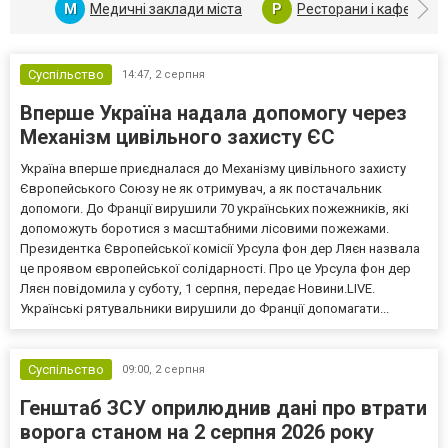
М
Медичні заклади міста
Р
Ресторани і кафе Луц
Суспільство
14:47,
2 серпня
Вперше Україна надала допомогу через
Механізм цивільного захисту ЄС
Україна вперше приєдналася до Механізму цивільного захисту
Європейського Союзу не як отримувач, а як постачальник
допомоги. До Франції вирушили 70 українських пожежників, які
допоможуть боротися з масштабними лісовими пожежами.
Президентка Європейської комісії Урсула фон дер Ляєн назвала
це проявом європейської солідарності. Про це Урсула фон дер
Ляєн повідомила у суботу, 1 серпня, передає Новини.LIVE.
Українські рятувальники вирушили до Франції допомагати...
Суспільство
09:00,
2 серпня
Генштаб ЗСУ оприлюднив дані про втрати
ворога станом на 2 серпня 2026 року