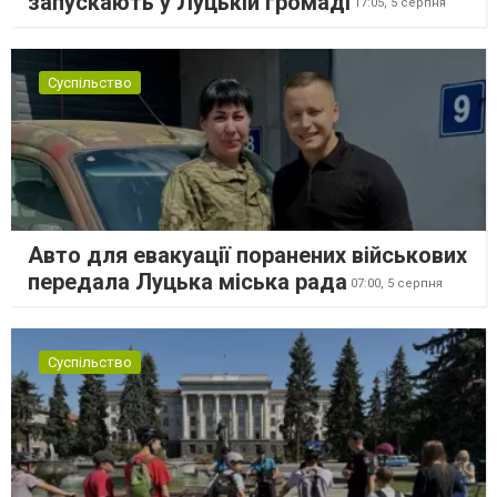
запускають у Луцькій громаді
17:05,
5 серпня
Суспільство
Авто для евакуації поранених військових
передала Луцька міська рада
07:00,
5 серпня
Суспільство