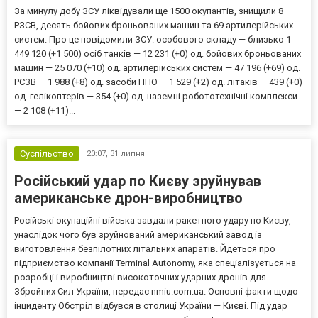
За минулу добу ЗСУ ліквідували ще 1500 окупантів, знищили 8
РЗСВ, десять бойових броньованих машин та 69 артилерійських
систем. Про це повідомили ЗСУ. особового складу — близько 1
449 120 (+1 500) осіб танків — 12 231 (+0) од. бойових броньованих
машин — 25 070 (+10) од. артилерійських систем — 47 196 (+69) од.
РСЗВ — 1 988 (+8) од. засоби ППО — 1 529 (+2) од. літаків — 439 (+0)
од. гелікоптерів — 354 (+0) од. наземні робототехнічні комплекси
— 2 108 (+11)...
Суспільство
20:07,
31 липня
Російський удар по Києву зруйнував
американське дрон-виробництво
Російські окупаційні війська завдали ракетного удару по Києву,
унаслідок чого був зруйнований американський завод із
виготовлення безпілотних літальних апаратів. Йдеться про
підприємство компанії Terminal Autonomy, яка спеціалізується на
розробці і виробництві високоточних ударних дронів для
Збройних Сил України, передає nmiu.com.ua. Основні факти щодо
інциденту Обстріл відбувся в столиці України — Києві. Під удар