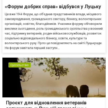
«Форум добрих справ» відбувся у Луцьку
Це вже 19-й Форум, що об’єднав представників влади, місцевого
самоврядування, громадського сектору, бізнесу, волонтерських
організацій, освітян, благодійників. Учасники форуму обговорили
виклики сьогодення, роль громадянського суспільства у воєнний
час, підтримку ветеранів, родин військовослужбовців, розвиток
соціально відповідального бізнесу, освіти, культури та
волонтерського руху. Прло це повідомляють на сайті Луцькради.
На форум завітала перший заступн...
Суспільство
Проєкт для відновлення ветеранів