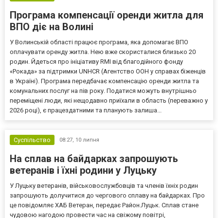
Програма компенсації оренди житла для
ВПО діє на Волині
У Волинській області працює програма, яка допомагає ВПО
оплачувати оренду житла. Нею вже скористалися близько 20
родин. Йдеться про ініціативу RMI від благодійного фонду
«Рокада» за підтримки UNHCR (Агентство ООН у справах біженців
в Україні). Програма передбачає компенсацію оренди житла та
комунальних послуг на пів року. Податися можуть внутрішньо
переміщені люди, які нещодавно приїхали в область (переважно у
2026 році), є працездатними та планують залиша...
Суспільство
08:27,
10 липня
На сплав на байдарках запрошують
ветеранів і їхні родини у Луцьку
У Луцьку ветеранів, військовослужбовців та членів їхніх родин
запрошують долучитися до чергового сплаву на байдарках. Про
це повідомляє ХАБ Ветеран, передає Район.Луцьк. Сплав стане
чудовою нагодою провести час на свіжому повітрі,