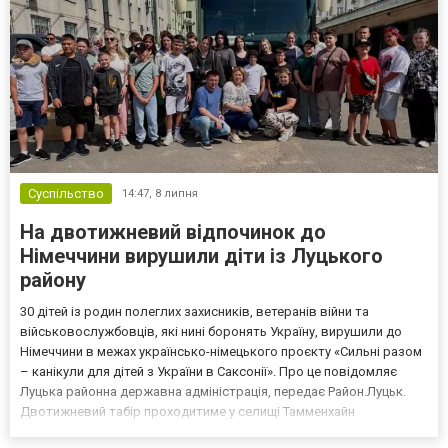
Суспільство
14:47,
8 липня
На двотижневий відпочинок до
Німеччини вирушили діти із Луцького
району
30 дітей із родин полеглих захисників, ветеранів війни та
військовослужбовців, які нині боронять Україну, вирушили до
Німеччини в межах українсько-німецького проєкту «Сильні разом
– канікули для дітей з України в Саксонії». Про це повідомляє
Луцька районна державна адміністрація, передає Район.Луцьк.
Двотижневий табір проходитиме у селищі Тамменхайн
федеральної землі Саксонія. Для дітей підготували насичену