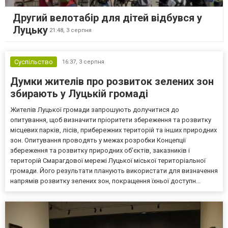
Другий велотабір для дітей відбувся у
Луцьку
21:48,
3 серпня
Суспільство
16:37,
3 серпня
Думки жителів про розвиток зелених зон
збирають у Луцькій громаді
Жителів Луцької громади запрошують долучитися до
опитування, щоб визначити пріоритети збереження та розвитку
місцевих парків, лісів, прибережних територій та інших природних
зон. Опитування проводять у межах розробки Концепції
збереження та розвитку природних об’єктів, заказників і
територій Смарагдової мережі Луцької міської територіальної
громади. Його результати планують використати для визначення
напрямів розвитку зелених зон, покращення їхньої доступн...