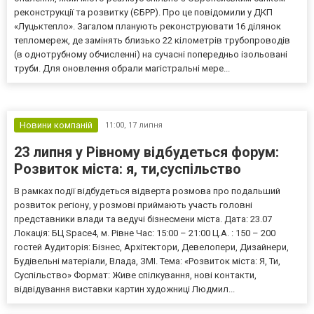
реконструкції та розвитку (ЄБРР). Про це повідомили у ДКП
«Луцьктепло». Загалом планують реконструювати 16 ділянок
тепломереж, де замінять близько 22 кілометрів трубопроводів
(в однотрубному обчисленні) на сучасні попередньо ізольовані
труби. Для оновлення обрали магістральні мере...
Новини компаній
11:00,
17 липня
23 липня у Рівному відбудеться форум:
Розвиток міста: я, ти,суспільство
В рамках події відбудеться відверта розмова про подальший
розвиток регіону, у розмові приймають участь головні
представники влади та ведучі бізнесмени міста. Дата: 23.07
Локація: БЦ Space4, м. Рівне Час: 15:00 – 21:00 Ц.А. : 150 – 200
гостей Аудиторія: Бізнес, Архітектори, Девелопери, Дизайнери,
Будівельні матеріали, Влада, ЗМІ. Тема: «Розвиток міста: Я, Ти,
Суспільство» Формат: Живе спілкування, нові контакти,
відвідування виставки картин художниці Людмил...