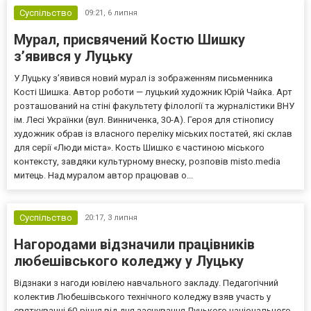
Суспільство
09:21,
6 липня
Мурал, присвячений Костю Шишку
з’явився у Луцьку
У Луцьку з’явився новий мурал із зображенням письменника
Кості Шишка. Автор роботи — луцький художник Юрій Чайка. Арт
розташований на стіні факультету філології та журналістики ВНУ
ім. Лесі Українки (вул. Винниченка, 30-А). Героя для стінопису
художник обрав із власного переліку міських постатей, які склав
для серії «Люди міста». Кость Шишко є частиною міського
контексту, завдяки культурному внеску, розповів misto.media
митець. Над муралом автор працював о...
Суспільство
20:17,
3 липня
Нагородами відзначили працівників
любешівського коледжу у Луцьку
Відзнаки з нагоди ювілею навчального закладу. Педагогічний
колектив Любешівського технічного коледжу взяв участь у
святкуванні 60-річчя від дня заснування Луцького національного