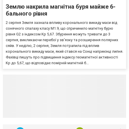
Землю накрила магнітна буря майже 6-
бального рівня
2 серпня Земля зазнала впливу коронального викиду маси від
сонячного спалаху класу M1.9, що спричинило магнітну бурю
рівня G2 з індексом Kp 5,67. Збурення можуть тривати до 3
серпня, викликаючи перебої у зв'язку та розширення полярних
сяйв. У неділю, 2 серпня, Земля потрапила під вплив
коронального викиду маси, який стався на Сонці наприкінці липня.
Фахівці пишуть про підвищення індексу геомагнітної активності
Kp до 5,67, що відповідає помірній магнітній б...