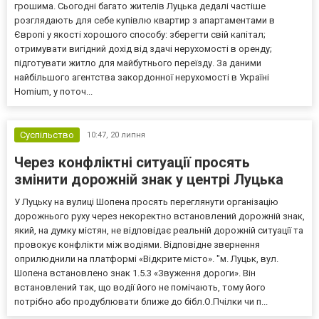
грошима. Сьогодні багато жителів Луцька дедалі частіше
розглядають для себе купівлю квартир з апартаментами в
Європі у якості хорошого способу: зберегти свій капітал;
отримувати вигідний дохід від здачі нерухомості в оренду;
підготувати житло для майбутнього переїзду. За даними
найбільшого агентства закордонної нерухомості в Україні
Homium, у поточ...
Суспільство
10:47,
20 липня
Через конфліктні ситуації просять
змінити дорожній знак у центрі Луцька
У Луцьку на вулиці Шопена просять переглянути організацію
дорожнього руху через некоректно встановлений дорожній знак,
який, на думку містян, не відповідає реальній дорожній ситуації та
провокує конфлікти між водіями. Відповідне звернення
оприлюднили на платформі «Відкрите місто». "м. Луцьк, вул.
Шопена встановлено знак 1.5.3 «Звуження дороги». Він
встановлений так, що водії його не помічають, тому його
потрібно або продублювати ближе до бібл.О.Пчілки чи п...