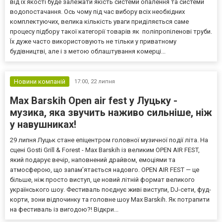
від їх якості буде залежати якість системи опалення та системи
водопостачання. Ось чому під час вибору всіх необхідних
комплектуючих, велика кількість уваги приділяється саме
процесу підбору такої категорії товарів як поліпропіленові труби.
Їх дуже часто використовують не тільки у приватному
будівництві, але і з метою облаштування комерці...
Новини компаній
17:00,
22 липня
Max Barskih Open air fest у Луцьку -
музика, яка звучить наживо сильніше, ніж
у навушниках!
29 липня Луцьк стане епіцентром головної музичної події літа. На
сцені Gosti Grill & Forest - Max Barskih із великим OPEN AIR FEST,
який подарує вечір, наповнений драйвом, емоціями та
атмосферою, що запам’ятається надовго. OPEN AIR FEST — це
більше, ніж просто виступ, це новий літній формат великого
українського шоу. Фестиваль поєднує живі виступи, DJ-сети, фуд-
корти, зони відпочинку та головне шоу Max Barskih. Як потрапити
на фестиваль із вигодою?! Відкри...