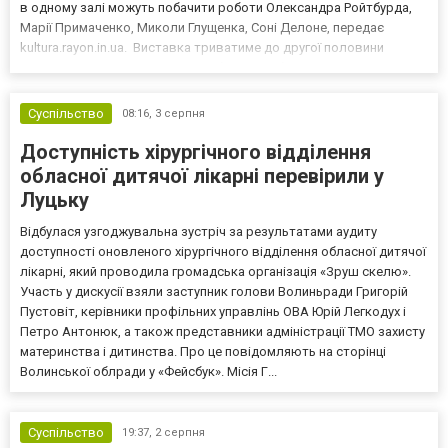
в одному залі можуть побачити роботи Олександра Ройтбурда,
Марії Примаченко, Миколи Глущенка, Соні Делоне, передає
kultura.rayon.in.ua. Виставка триватиме до другої половини
вересня і дає рідкісну нагоду побачити роботи, які досі існували
лише в приватному просторі одного б...
Суспільство
08:16,
3 серпня
Доступність хірургічного відділення
обласної дитячої лікарні перевірили у
Луцьку
Відбулася узгоджувальна зустріч за результатами аудиту
доступності оновленого хірургічного відділення обласної дитячої
лікарні, який проводила громадська організація «Зруш скелю».
Участь у дискусії взяли заступник голови Волиньради Григорій
Пустовіт, керівники профільних управлінь ОВА Юрій Легкодух і
Петро Антонюк, а також представники адміністрації ТМО захисту
материнства і дитинства. Про це повідомляють на сторінці
Волинської облради у «Фейсбук». Місія Г...
Суспільство
19:37,
2 серпня