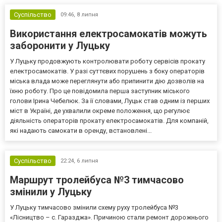
програму відпочинку. Вона включає спортивні заход...
Суспільство
09:46,
8 липня
Використання електросамокатів можуть
заборонити у Луцьку
У Луцьку продовжують контролювати роботу сервісів прокату
електросамокатів. У разі суттєвих порушень з боку операторів
міська влада може переглянути або припинити дію дозволів на
їхню роботу. Про це повідомила перша заступник міського
голови Ірина Чебелюк. За її словами, Луцьк став одним із перших
міст в Україні, де ухвалили окреме положення, що регулює
діяльність операторів прокату електросамокатів. Для компаній,
які надають самокати в оренду, встановлені...
Суспільство
22:24,
6 липня
Маршрут тролейбуса №3 тимчасово
змінили у Луцьку
У Луцьку тимчасово змінили схему руху тролейбуса №3
«Лісництво – с. Гаразджа». Причиною стали ремонт дорожнього