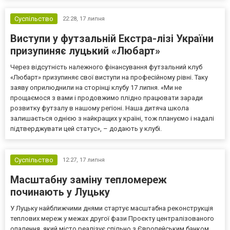
Суспільство
22:28,
17 липня
Виступи у футзальній Екстра-лізі України
призупиняє луцький «Любарт»
Через відсутність належного фінансування футзальний клуб
«Любарт» призупиняє свої виступи на професійному рівні. Таку
заяву оприлюднили на сторінці клубу 17 липня. «Ми не
прощаємося з вами і продовжимо плідно працювати заради
розвитку футзалу в нашому регіоні. Наша дитяча школа
залишається однією з найкращих у країні, тож плануємо і надалі
підтверджувати цей статус», – додають у клубі.
Суспільство
12:27,
17 липня
Масштабну заміну тепломереж
починають у Луцьку
У Луцьку найближчими днями стартує масштабна реконструкція
теплових мереж у межах другої фази Проєкту централізованого
опалення, який місто реалізує спільно з Європейським банком