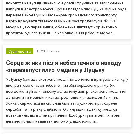
покриття на вулиці Рівненській у селі Струмівка та відключення
напруги в електромережі. Про це повідомляє Луцька міська рада,
передає Район.Луцьк. Пасажирам громадського транспорту
варто врахувати тимчасові зміни в русі тролейбусів №3. За
інформацією перевізника, обмеження діятимуть орієнтовно
протягом одного тижня. На час виконання ремонтних роб...
Суспільство
15:23,
6 липня
Серце жінки після небезпечного нападу
«перезапустили» медики у Луцьку
У Луцьку бригада екстреної медичної допомоги врятувала жінку, у
якої раптово стався небезпечний збій серцевого ритму. Як
повідомили у Волинському обласному центрі екстреної медичної
допомоги та медицини катастроф, виклик надійшов 4 липня.
Жінка скаржилася на сильний біль за грудиною, прискорене
серцебиття та різку слабкість. Оглянувши пацієнтку, медики
встановили, що її стан критичний. Щоб урятувати життя, вони
негайно почали надавати допомогу: підключили...