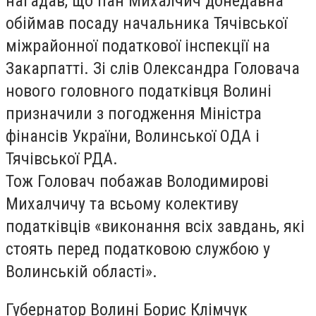
нагадав, що пан Михалчич донедавна
обіймав посаду начальника Тячівської
міжрайонної податкової інспекції на
Закарпатті. Зі слів Олександра Головача
нового головного податківця Волині
призначили з погодження Міністра
фінансів України, Волинської ОДА і
Тячівської РДА.
Тож Головач побажав Володимирові
Михалчичу та всьому колективу
податківців «виконання всіх завдань, які
стоять перед податковою службою у
Волинській області».
Губернатор Волині Борис Клімчук