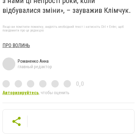
з нами ці непрості роки, коли
відбувалися зміни», – зауважив Клімчук.
Якщо ви помітили помилку, виділіть необхідний текст і натисніть Ctrl + Enter, щоб
повідомити про це редакцію
ПРО ВОЛИНЬ
Романенко Анна
главный редактор
0,0
Авторизируйтесь
, чтобы оценить