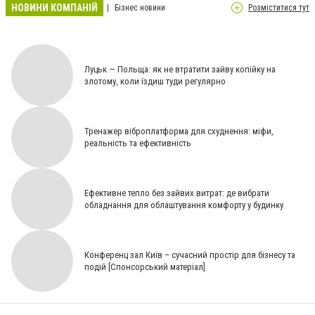
НОВИНИ КОМПАНІЙ
Бізнес новини
Розміститися тут
Луцьк — Польща: як не втратити зайву копійку на
злотому, коли їздиш туди регулярно
Тренажер віброплатформа для схуднення: міфи,
реальність та ефективність
Ефективне тепло без зайвих витрат: де вибрати
обладнання для облаштування комфорту у будинку
Конференц зал Київ – сучасний простір для бізнесу та
подій [Спонсорський матеріал]
Чому варто проводити терміновий вивід із запою вдома Черкаси? [ПАРТНЕРСЬКИЙ МАТЕРІАЛ]