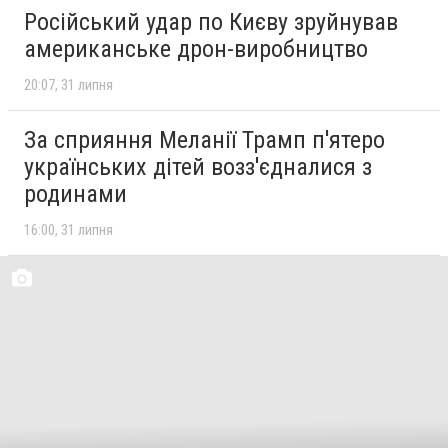
Російський удар по Києву зруйнував
американське дрон-виробництво
20:07
31 липня
За сприяння Меланії Трамп п'ятеро
українських дітей возз'єдналися з
родинами
16:00
31 липня