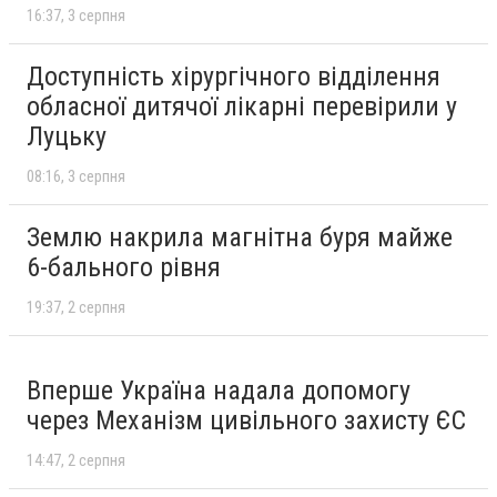
16:37
3 серпня
Доступність хірургічного відділення
обласної дитячої лікарні перевірили у
Луцьку
08:16
3 серпня
Землю накрила магнітна буря майже
6-бального рівня
19:37
2 серпня
Вперше Україна надала допомогу
через Механізм цивільного захисту ЄС
14:47
2 серпня