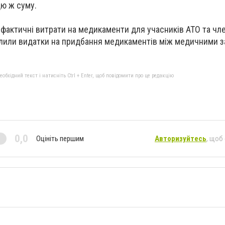
цю ж суму.
 фактичні витрати на медикаменти для учасників АТО та член
ділили видатки на придбання медикаментів між медичними 
бхідний текст і натисніть Ctrl + Enter, щоб повідомити про це редакцію
0,0
Оцініть першим
Авторизуйтесь
, щоб