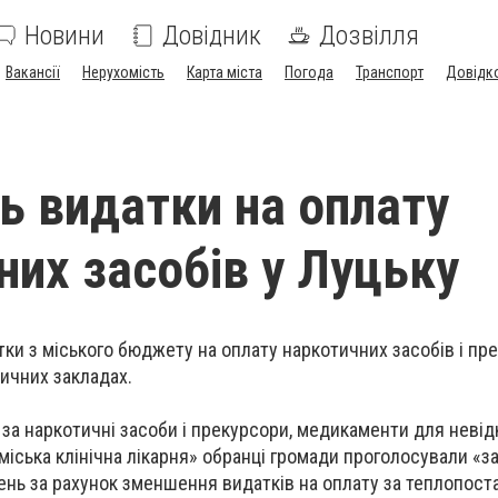
Новини
Довідник
Дозвілля
Вакансії
Нерухомість
Карта міста
Погода
Транспорт
Довідк
ь видатки на оплату
них засобів у Луцьку
тки з міського бюджету на оплату наркотичних засобів і пре
ичних закладах.
 за наркотичні засоби і прекурсори, медикаменти для невід
міська клінічна лікарня» обранці громади проголосували «з
вень за рахунок зменшення видатків на оплату за теплопост