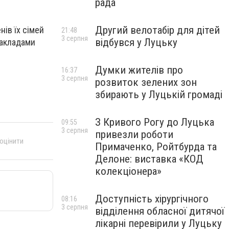
рада
Другий велотабір для дітей
ів їх сімей
21:48
3 серпня
відбувся у Луцьку
закладами
Думки жителів про
16:37
3 серпня
розвиток зелених зон
збирають у Луцькій громаді
З Кривого Рогу до Луцька
09:55
3 серпня
привезли роботи
 оцінити
Примаченко, Ройтбурда та
Делоне: виставка «КОД
колекціонера»
Доступність хірургічного
08:16
3 серпня
відділення обласної дитячої
лікарні перевірили у Луцьку