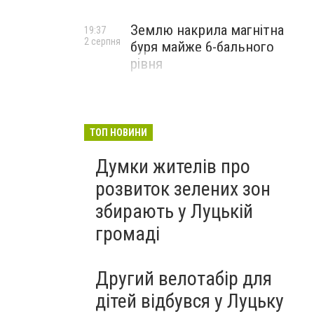
Землю накрила магнітна
19:37
2 серпня
буря майже 6-бального
рівня
ТОП НОВИНИ
Думки жителів про
розвиток зелених зон
збирають у Луцькій
громаді
Другий велотабір для
дітей відбувся у Луцьку