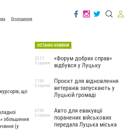
ова
Оголошення
ОСТАННІ НОВИНИ
«Форум добрих справ»
22:17
5 серпня
відбувся у Луцьку
Проєкт для відновлення
17:05
5 серпня
ветеранів запускають у
курсорів, що
Луцькій громаді
Авто для евакуації
07:00
кладної
5 серпня
поранених військових
а» збільшення
передала Луцька міська
ачання (у