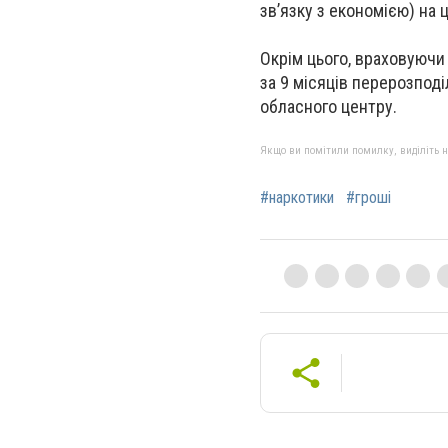
зв’язку з економією) на 
Окрім цього, враховуючи
за 9 місяців перерозпо
обласного центру.
Якщо ви помітили помилку, виділіть нео
#наркотики
#гроші