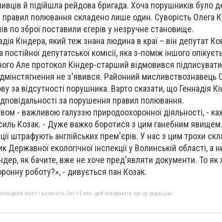
ливців й підійшла рейдова бригада. Хоча порушників було д
правил полювання складено лише один. Суворість Олега Кі
ів по зброї поставили єгерів у незручне становище.
дія Кіндера, який теж знана людина в краї – він депутат Ко
а постійної депутатської комісії, яка з-поміж іншого опікуєт
чного Але протокол Кіндер-старший відмовився підписувати 
адмінстягнення не з'явився. Районний мисливствознавець 
ву за відсутності порушника. Варто сказати, що Геннадія К
ідповідальності за порушення правил полювання.
вом - важливою галуззю природоохоронної діяльності, - ка
асиль Козак. - Дуже важко боротися з цим ганебним явищем
іції штрафують англійських прем'єрів. У нас з цим трохи ск
к Державної екологічної інспекції у Волинській області, а н
дер, як бачите, вже не хоче пред'являти документи. То як 
онну роботу?», - дивується пан Козак.
бхідний текст і натисніть Ctrl + Enter, щоб повідомити про це редакцію