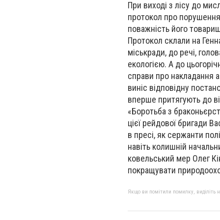
При виході з лісу до мис
протокол про порушення 
поважність його товариш
Протокол склали на Генна
міськради, до речі, голов
екологією. А до цьогорі
справи про накладання 
виніс відповідну постано
вперше притягують до в
«Боротьба з браконьєрст
цієї рейдової бригади В
в пресі, як сержанти пол
навіть колишній начальни
ковельський мер Олег Кін
покращувати природоохор
Якщо ви помітили помилку, виділіть нео