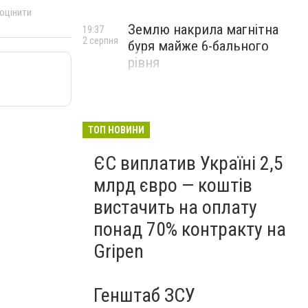
 оцінити
Землю накрила магнітна
19:37
2 серпня
буря майже 6-бального
рівня
ТОП НОВИНИ
ЄС виплатив Україні 2,5
млрд євро — коштів
вистачить на оплату
понад 70% контракту на
Gripen
Генштаб ЗСУ