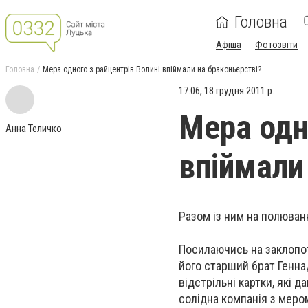
Головна
Афіша
Фотозвіти
Головна
Мера одного з райцентрів Волині впіймали на браконьєрстві?
17:06, 18 грудня 2011 р.
Мера одн
Анна Теличко
впіймали
Разом із ним на полюванн
Посилаючись на заклопот
його старший брат Генна
відстрільні картки, які 
солідна компанія з мером