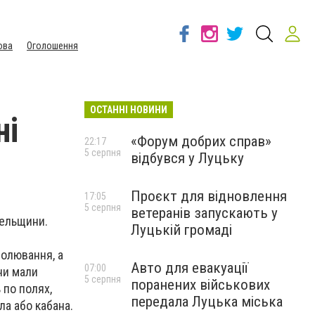
ова
Оголошення
ОСТАННІ НОВИНИ
ні
«Форум добрих справ»
22:17
5 серпня
відбувся у Луцьку
Проєкт для відновлення
17:05
5 серпня
ветеранів запускають у
вельщини.
Луцькій громаді
полювання, а
Авто для евакуації
07:00
ни мали
5 серпня
поранених військових
 по полях,
передала Луцька міська
ла або кабана.