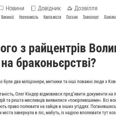
Новини
Довідник
Дозвілля
Вакансії
Нерухомість
Карта міста
Погода
Транспорт
Довідк
ого з райцентрів Воли
 на браконьєрстві?
і були два міліціонери, митники та інші поважні люди з Ко
аність, Олег Кіндер відмовився пред'явити документи на 
дій та решта мисливців виявилися «покірливішими». Всі во
дають право полювати на зайців в інших угіддях. Поганявшись
 міста завернула в ліс, мабуть, із надією вполювати тут коз