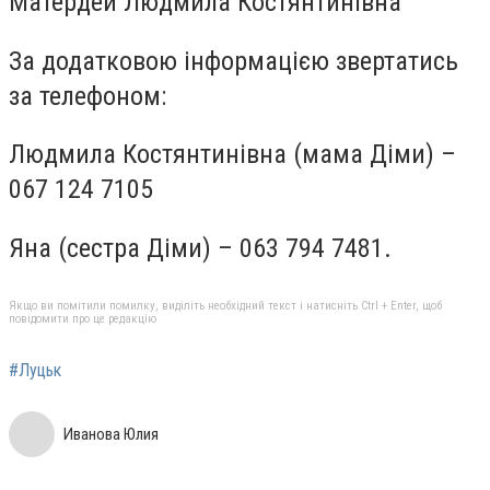
Матердей Людмила Костянтинівна
За додатковою інформацією звертатись
за телефоном:
Людмила Костянтинівна (мама Діми) –
067 124 7105
Яна (сестра Діми) – 063 794 7481.
Якщо ви помітили помилку, виділіть необхідний текст і натисніть Ctrl + Enter, щоб
повідомити про це редакцію
#Луцьк
Иванова Юлия