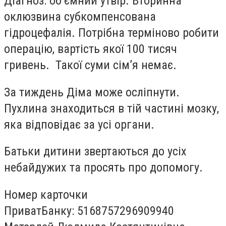
Діагноз: об’ємний утвір. Вторинна
оклюзвина субкомпенсована
гідроцефалія. Потрібна терміново робити
операцію, вартість якої 100 тисяч
гривень. Такої суми сім’я немає.
За тиждень Діма може осліпнути.
Пухлина знаходиться в тій частині мозку,
яка відповідає за усі органи.
Батьки дитини звертаються до усіх
небайдужих та просять про допомогу.
Номер карточки
ПриватБанку: 5168757296909940