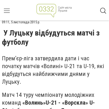
09:11, 5 листопада 2015 р.
У Луцьку відбудуться матчі з
футболу
Прем’єр-ліга затвердила дати і час
початку матчів «Волині» U-21 та U-19, які
відбудуться найближчими днями у
Луцьку.
Матч 14 туру чемпіонату молодіжних
команд
«Волинь»
U
-21
- «Ворскла»
U
-