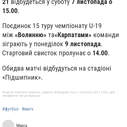
21
відбудеться у суботу
7 листопада о
15.00
.
Поєдинок 15 туру чемпіонату U-19
між
«Волинню»
та
«Карпатами»
команди
зіграють у понеділок
9 листопада
.
Стартовий свисток пролунає о
14.00
.
Обидва матчі відбудуться на стадіоні
«Підшипник».
Якщо ви помітили помилку, виділіть необхідний текст і натисніть Ctrl + Enter, щоб
повідомити про це редакцію
#футбол
#матч
Марта