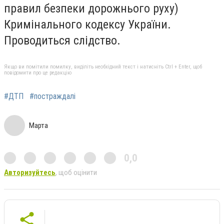
правил безпеки дорожнього руху)
Кримінального кодексу України.
Проводиться слідство.
Якщо ви помітили помилку, виділіть необхідний текст і натисніть Ctrl + Enter, щоб
повідомити про це редакцію
#ДТП
#постраждалі
Марта
0,0
Авторизуйтесь
, щоб оцінити