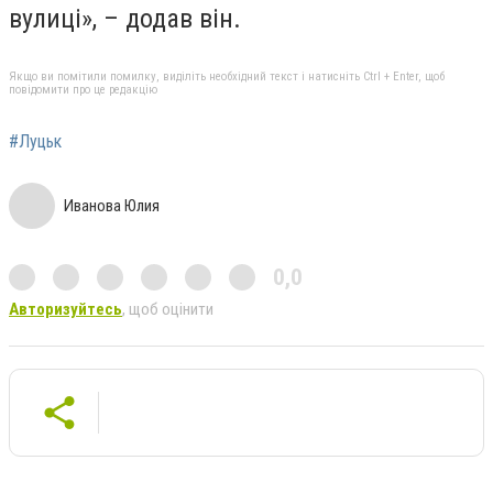
вулиці», – додав він.
Якщо ви помітили помилку, виділіть необхідний текст і натисніть Ctrl + Enter, щоб
повідомити про це редакцію
#Луцьк
Иванова Юлия
0,0
Авторизуйтесь
, щоб оцінити