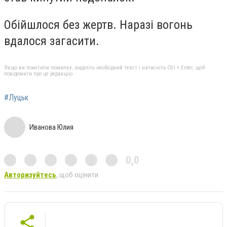
Обійшлося без жертв. Наразі вогонь
вдалося загасити.
Якщо ви помітили помилку, виділіть необхідний текст і натисніть Ctrl + Enter, щоб
повідомити про це редакцію
#Луцьк
Иванова Юлия
0,0
Авторизуйтесь
, щоб оцінити