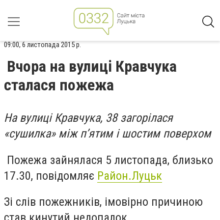
09:00, 6 листопада 2015 р.
Вчора на вулиці Кравчука
сталася пожежа
На вулиці Кравчука, 38 загорілася
«сушилка» між п’ятим і шостим поверхом
Пожежа зайнялася 5 листопада, близько
17.30, повідомляє
Район.Луцьк
Зі слів пожежників, імовірно причиною
став кинутий недопалок.