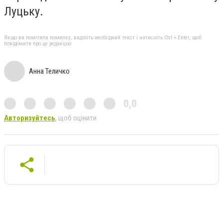
Луцьку.
Якщо ви помітили помилку, виділіть необхідний текст і натисніть Ctrl + Enter, щоб
повідомити про це редакцію
Анна Теличко
0,0
Авторизуйтесь
, щоб оцінити