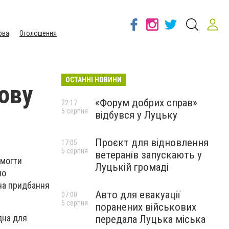
ова
Оголошення
ОСТАННІ НОВИНИ
ову
«Форум добрих справ»
22:17
5 серпня
відбувся у Луцьку
Проєкт для відновлення
17:05
5 серпня
ветеранів запускають у
омогти
Луцькій громаді
но
 на придбання
Авто для евакуації
07:00
5 серпня
поранених військових
дна для
передала Луцька міська