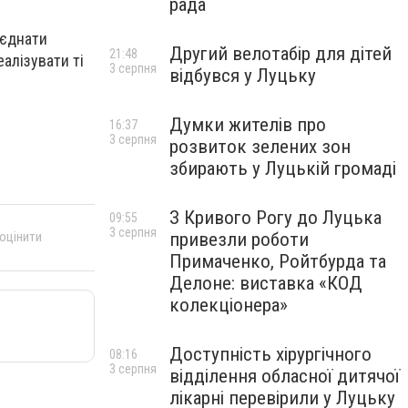
рада
’єднати
Другий велотабір для дітей
21:48
еалізувати ті
3 серпня
відбувся у Луцьку
Думки жителів про
16:37
3 серпня
розвиток зелених зон
збирають у Луцькій громаді
З Кривого Рогу до Луцька
09:55
3 серпня
привезли роботи
 оцінити
Примаченко, Ройтбурда та
Делоне: виставка «КОД
колекціонера»
Доступність хірургічного
08:16
3 серпня
відділення обласної дитячої
лікарні перевірили у Луцьку