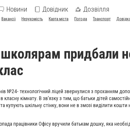
Новини
Довідник
Дозвілля
Вакансії
Нерухомість
Карта міста
Погода
Транспорт
Довідк
школярам придбали н
клас
пенів №24- технологічний ліцей звернулися з проханням доп
 класну кімнату. В зв’язку з тим, що батьки дітей самостій
а купують шкільну стінку, вони не в змозі виділити кошти
опада працівники Офісу вручили батькам дошку, яка необхі