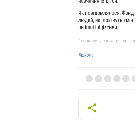
навчання їх дітей.
Як повідомлялося, Фонд в
людей, які прагнуть змін
чи інші ініціативи.
Якщо ви помітили помилку, виділіть нео
#школа