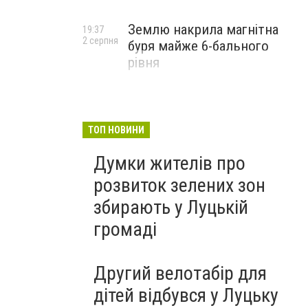
Землю накрила магнітна
19:37
2 серпня
буря майже 6-бального
рівня
ТОП НОВИНИ
Думки жителів про
розвиток зелених зон
збирають у Луцькій
громаді
Другий велотабір для
дітей відбувся у Луцьку