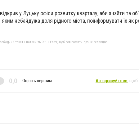
ідкрив у Луцьку офіси розвитку кварталу, аби знайти та об
 і яким небайдужа доля рідного міста, поінформувати їх як р
бхідний текст і натисніть Ctrl + Enter, щоб повідомити про це редакцію
0,0
Оцініть першим
Авторизуйтесь
, щоб