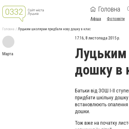
Головна
Афіша
Фотозвіти
Головна
Луцьким школярам придбали нову дошку в клас
17:16, 8 листопада 2015 р.
Луцьким 
Марта
дошку в 
Батьки від ЗОШ І-ІІ сту
придбати шкільну дошку в
встановлюють опалення т
дошки.
Тож вже на початку лист