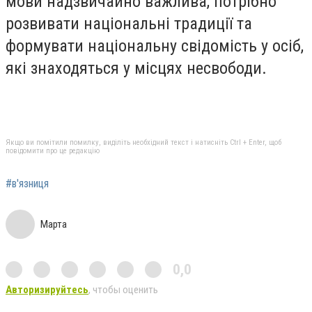
мови надзвичайно важлива, потрібно
розвивати національні традиції та
формувати національну свідомість у осіб,
які знаходяться у місцях несвободи.
Якщо ви помітили помилку, виділіть необхідний текст і натисніть Ctrl + Enter, щоб
повідомити про це редакцію
#в'язниця
Марта
0,0
Авторизируйтесь
, чтобы оценить