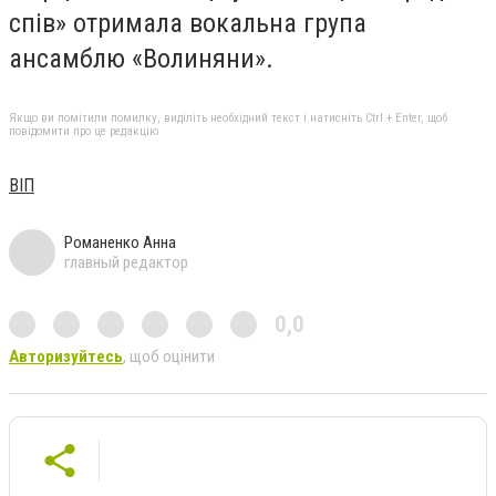
спів» отримала вокальна група
ансамблю «Волиняни».
Якщо ви помітили помилку, виділіть необхідний текст і натисніть Ctrl + Enter, щоб
повідомити про це редакцію
ВІП
Романенко Анна
главный редактор
0,0
Авторизуйтесь
, щоб оцінити