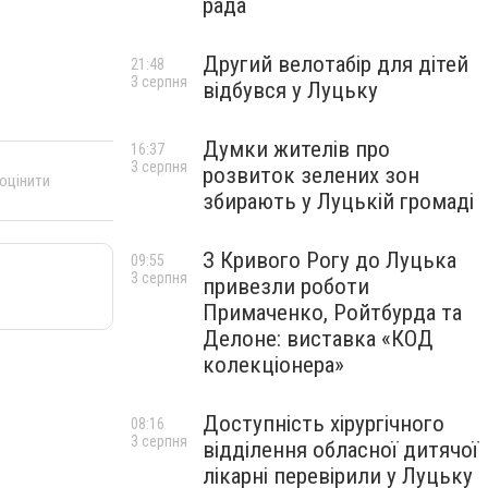
рада
Другий велотабір для дітей
21:48
3 серпня
відбувся у Луцьку
Думки жителів про
16:37
3 серпня
розвиток зелених зон
 оцінити
збирають у Луцькій громаді
З Кривого Рогу до Луцька
09:55
3 серпня
привезли роботи
Примаченко, Ройтбурда та
Делоне: виставка «КОД
колекціонера»
Доступність хірургічного
08:16
3 серпня
відділення обласної дитячої
лікарні перевірили у Луцьку