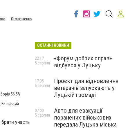
ова
Оголошення
ОСТАННІ НОВИНИ
«Форум добрих справ»
22:17
5 серпня
відбувся у Луцьку
Проєкт для відновлення
17:05
5 серпня
ветеранів запускають у
Луцькій громаді
борів 56,5%
в Київський
Авто для евакуації
07:00
5 серпня
поранених військових
 брати участь
передала Луцька міська