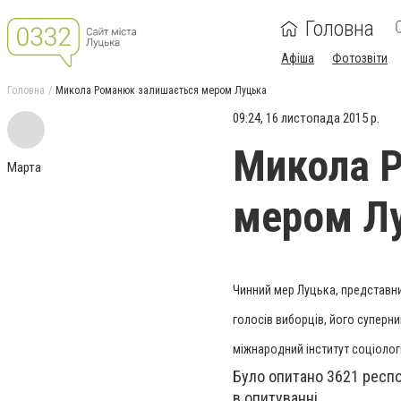
Головна
Афіша
Фотозвіти
Головна
Микола Романюк залишається мером Луцька
09:24, 16 листопада 2015 р.
Микола 
Марта
мером Л
Чинний мер Луцька, представни
голосів виборців, його суперни
міжнародний інститут соціологі
Було опитано 3621 респо
в опитуванні.