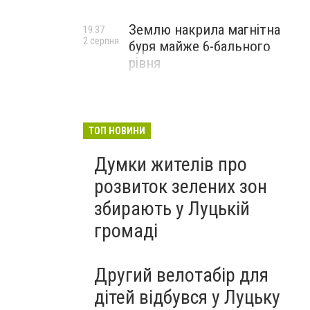
Землю накрила магнітна
19:37
2 серпня
буря майже 6-бального
рівня
ТОП НОВИНИ
Думки жителів про
розвиток зелених зон
збирають у Луцькій
громаді
Другий велотабір для
дітей відбувся у Луцьку