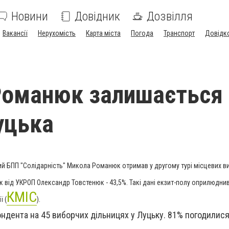
Новини
Довідник
Дозвілля
Вакансії
Нерухомість
Карта міста
Погода
Транспорт
Довідк
Романюк залишається
уцька
й БПП "Солідарність" Микола Романюк отримав у другому турі місцевих ви
к від УКРОП Олександр Товстенюк - 43,5%. Такі дані екзит-полу оприлюдни
КМІС
ї (
).
ндента на 45 виборчих дільницях у Луцьку. 81% погодилися