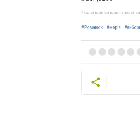
Якщо ви помітили помилку, виділіть нео
#Романюк
#мерія
#вибор