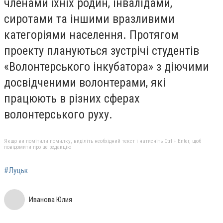
членами їхніх родин, інвалідами,
сиротами та іншими вразливими
категоріями населення. Протягом
проекту плануються зустрічі студентів
«Волонтерського інкубатора» з діючими
досвідченими волонтерами, які
працюють в різних сферах
волонтерського руху.
Якщо ви помітили помилку, виділіть необхідний текст і натисніть Ctrl + Enter, щоб
повідомити про це редакцію
#Луцьк
Иванова Юлия