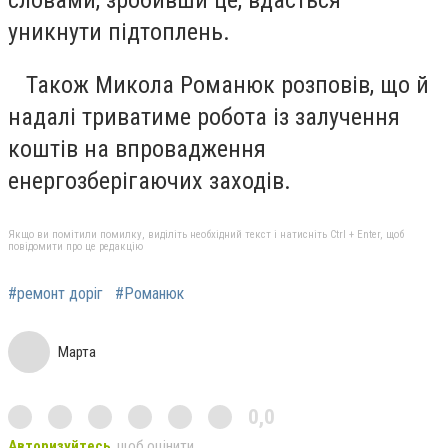
уникнути підтоплень.
Також Микола Романюк розповів, що й
надалі триватиме робота із залучення
коштів на впровадження
енергозберігаючих заходів.
Якщо ви помітили помилку, виділіть необхідний текст і натисніть Ctrl + Enter, щоб
повідомити про це редакцію
#ремонт доріг
#Романюк
Марта
0,0
Авторизуйтесь
, щоб оцінити