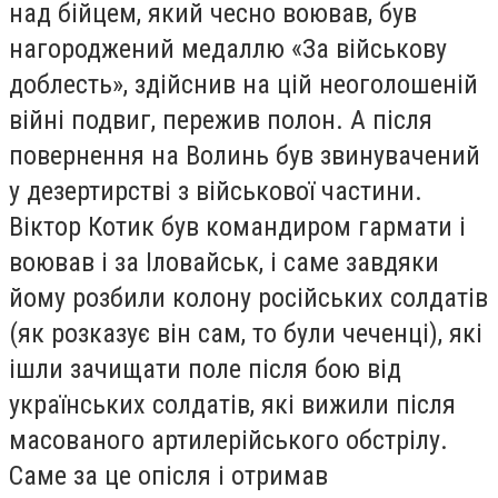
над бійцем, який чесно воював, був
нагороджений медаллю «За військову
доблесть», здійснив на цій неоголошеній
війні подвиг, пережив полон. А після
повернення на Волинь був звинувачений
у дезертирстві з військової частини.
Віктор Котик був командиром гармати і
воював і за Іловайськ, і саме завдяки
йому розбили колону російських солдатів
(як розказує він сам, то були чеченці), які
ішли зачищати поле після бою від
українських солдатів, які вижили після
масованого артилерійського обстрілу.
Саме за це опісля і отримав