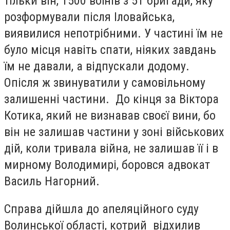
тільки він, 1500 воїнів з 51 бригади, яку
розформували після Іловайська,
виявилися непотрібними. У частині їм не
було місця навіть спати, ніяких завдань
їм не давали, а відпускали додому.
Опісля ж звинуватили у самовільному
залишенні частини. До кінця за Віктора
Котика, який не визнавав своєї вини, бо
він не залишав частини у зоні військових
дій, коли тривала війна, не залишав її і в
мирному Володимирі, боровся адвокат
Василь Нагорний.
Справа дійшла до апеляційного суду
Волинської області, котрий відхилив