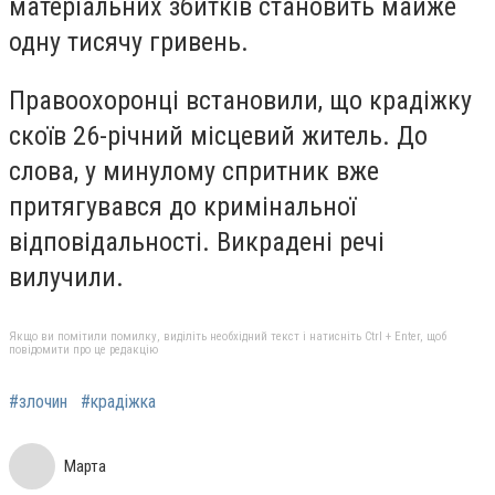
матеріальних збитків становить майже
одну тисячу гривень.
Правоохоронці встановили, що крадіжку
скоїв 26-річний місцевий житель. До
слова, у минулому спритник вже
притягувався до кримінальної
відповідальності. Викрадені речі
вилучили.
Якщо ви помітили помилку, виділіть необхідний текст і натисніть Ctrl + Enter, щоб
повідомити про це редакцію
#злочин
#крадіжка
Марта