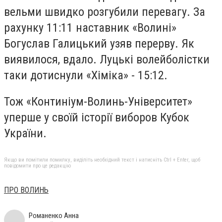
вельми швидко розгубили перевагу. За
рахунку 11:11 наставник «Волині»
Богуслав Галицький узяв перерву. Як
виявилося, вдало. Луцькі волейболістки
таки дотиснули «Хіміка» - 15:12.
Тож «Континіум-Волинь-Університет»
уперше у своїй історії виборов Кубок
України.
Якщо ви помітили помилку, виділіть необхідний текст і натисніть Ctrl + Enter, щоб
повідомити про це редакцію
ПРО ВОЛИНЬ
Романенко Анна