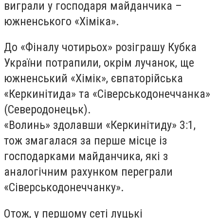
виграли у господаря майданчика –
южненського «Хіміка».
До «Фіналу чотирьох» розіграшу Кубка
України потрапили, окрім лучанок, ще
южненський «Хімік», євпаторійська
«Керкинітида» та «Сіверськодонеччанка»
(Северодонецьк).
«Волинь» здолавши «Керкинітиду» 3:1,
тож змагалася за перше місце із
господарками майданчика, які з
аналогічним рахунком переграли
«Сіверськодонеччанку».
Отож, у першому сеті луцькі