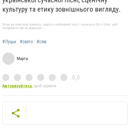
культуру та етику зовнішнього вигляду.
Якщо ви помітили помилку, виділіть необхідний текст і натисніть Ctrl + Enter, щоб
повідомити про це редакцію
#Луцьк
#свято
#спів
Марта
0,0
Авторизуйтесь
, щоб оцінити