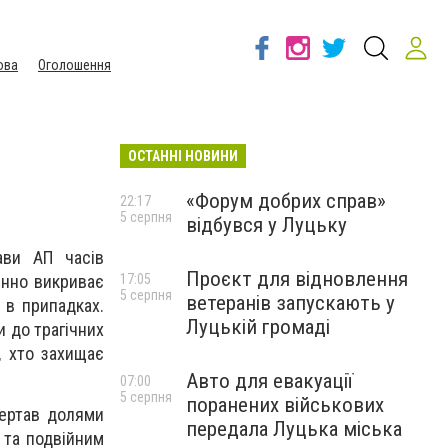
ова
Оголошення
ОСТАННІ НОВИНИ
«Форум добрих справ»
22:17
5 серпня
відбувся у Луцьку
ави АП часів
Проєкт для відновлення
енно викриває
17:05
5 серпня
ветеранів запускають у
 в припадках.
Луцькій громаді
и до трагічних
м, хто захищає
Авто для евакуації
07:00
5 серпня
поранених військових
вертав долями
передала Луцька міська
 та подвійним