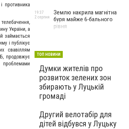
 і противника
Землю накрила магнітна
19:37
2 серпня
буря майже 6-бального
 телебачення,
рівня
ину України, а
ой займається
иму і публікує
их свавіллям
ТОП НОВИНИ
СБ, продовжує
ми проблемами
Думки жителів про
розвиток зелених зон
збирають у Луцькій
громаді
Другий велотабір для
дітей відбувся у Луцьку