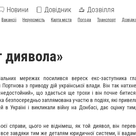
Новини
Довідник
Дозвілля
Вакансії
Нерухомість
Карта міста
Погода
Транспорт
Довідк
 диявола»
іальних мережах посилився вереск екс-заступника гл
 Портнова з приводу дій української влади. Він так натхн
 «недостойний», що здається ще трохи і він почне битися
ка безпосередньо заплямована участю в подіях, які привел
ей в Україні і викликали війну на Донбасі, дає оцінку ти
оєї справи, цього не віднімеш, як той диявол, він пере
а все завдяки тим же деталям юридичної системи, її вадам