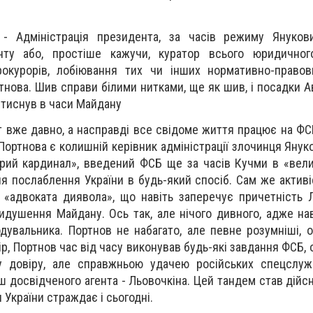
- Адміністрація президента, за часів режиму Янукови
нту або, простіше кажучи, куратор всього юридичног
рокурорів, лобіювання тих чи інших нормативно-правов
нова. Шив справи білими нитками, ще як шив, і посадки А
в тиснув в часи Майдану
т вже давно, а насправді все свідоме життя працює на ФС
Портнова є колишній керівник адміністрації злочинця Янук
ірий кардинал», введений ФСБ ще за часів Кучми в «вели
ля послаблення України в будь-який спосіб. Сам же активі
в «адвоката диявола», що навіть заперечує причетність 
идушення Майдану. Ось так, але нічого дивного, адже на
дувальника. Портнов не набагато, але певне розумніші, о
ір, Портнов час від часу виконував будь-які завдання ФСБ, 
у довіру, але справжньою удачею російських спецслуж
ш досвідченого агента - Льовочкіна. Цей тандем став дійс
и України страждає і сьогодні.