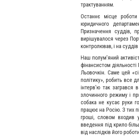
трактуванням.
Останнє місце роботи 
юридичного департаме
Призначення суддів, п
вирішувалося через Порт
контролював, і на судді
Наш полум'яний активіс
фінансистом діяльності 
Льовочкін. Саме цей «с
політику», робить все д
інтерв'ю так загрався 
злочинного режиму і пр
собака не кусає руки го
працює на Росію. З тих п
гроші, словом входив 
введення під крило біль
від наслідків його робот