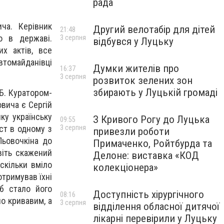
рада
ча. Керівник
Другий велотабір для дітей
21:48
о в державі.
3 серпня
відбувся у Луцьку
их актів, все
втомайданівці
Думки жителів про
16:37
3 серпня
розвиток зелених зон
збирають у Луцькій громаді
Б. Куратором-
овича є Сергій
ку українську
З Кривого Рогу до Луцька
09:55
3 серпня
ст в одному з
привезли роботи
Льовочкіна до
Примаченко, Ройтбурда та
віть скажений
Делоне: виставка «КОД
скільки вміло
колекціонера»
отримував їхні
б стало його
Доступність хірургічного
08:16
но кривавим, а
3 серпня
відділення обласної дитячої
лікарні перевірили у Луцьку