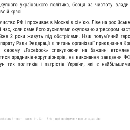
дкупного українського політика, борця за чистоту влади
всій красі.
нство РФ і проживає в Москві з сім'єю. Лізе на російське
ой час, коли саме його зусиллями окуповано агресором част
йже 2 роки живуть під обстрілами. Наш полум'яний гер
парату Ради Федерації з питань організації приєднання Кр
 в своєму «Facebook» спекулюючи на бажанні втомлен
ися зрадників-корупціонерів, на виконання завдання Ф
н тих політиків і патріотів України, які є найбільши
бхідний текст і натисніть Ctrl + Enter, щоб повідомити про це редакцію