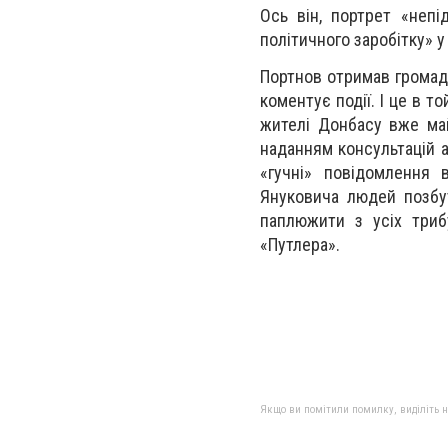
Ось він, портрет «непі
політичного заробітку» у 
Портнов отримав громадя
коментує події. І це в т
жителі Донбасу вже ма
наданням консультацій а
«гучні» повідомлення
Януковича людей позбут
паплюжити з усіх трибу
«Путлера».
Якщо ви помітили помилку, виділіть нео