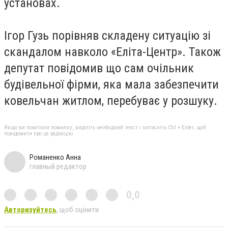
установах.
Ігор Гузь порівняв складену ситуацію зі
скандалом навколо «Еліта-Центр». Також
депутат повідомив що сам очільник
будівельної фірми, яка мала забезпечити
ковельчан житлом, перебуває у розшуку.
Якщо ви помітили помилку, виділіть необхідний текст і натисніть Ctrl + Enter, щоб
повідомити про це редакцію
Романенко Анна
главный редактор
0,0
Авторизуйтесь
, щоб оцінити