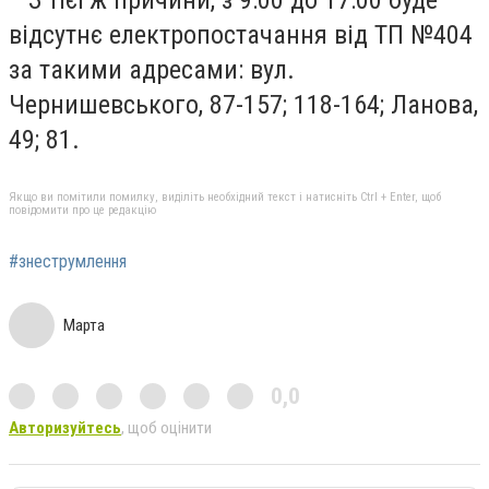
відсутнє електропостачання від ТП №404
за такими адресами: вул.
Чернишевського, 87-157; 118-164; Ланова,
49; 81.
Якщо ви помітили помилку, виділіть необхідний текст і натисніть Ctrl + Enter, щоб
повідомити про це редакцію
#знеструмлення
Марта
0,0
Авторизуйтесь
, щоб оцінити