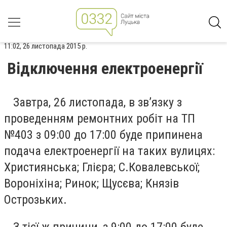
11:02, 26 листопада 2015 р.
Відключення електроенергії
Завтра, 26 листопада, в зв’язку з
проведенням ремонтних робіт на ТП
№403 з 09:00 до 17:00 буде припинена
подача електроенергії на таких вулицях:
Християнська; Глієра; С.Ковалевської;
Вороніхіна; Ринок; Щусєва; Князів
Острозьких.
З тієї ж причини, з 9:00 до 17:00 буде