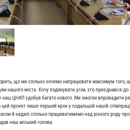
орить, що ми спільно хочемо напрацювати максимум того, 
м нашого міста. Хочу подякувати усім, хто приєднався до 
му наш ЦНАП здобув багато нового. Ми змогли впровадити р
о цей проект лише перший крок у подальшій нашій співпраці
разом й надалі спільно працюватимемо над різного роду пр
одав наш міський голова.