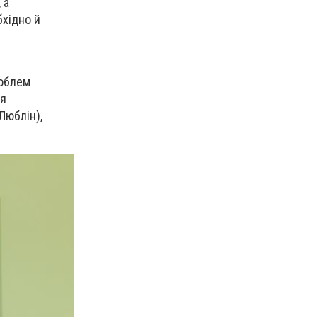
 а
бхідно й
роблем
ня
Люблін),