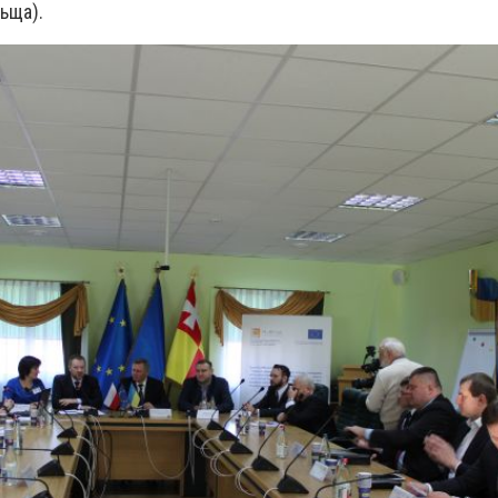
ьща).