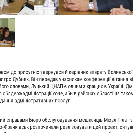
ом до присутніх звернувся й керівник апарату Волинської
итро Дубняк. Він передав учасникам конференції вітання в
його словами, Луцький ЦНАП є одним з кращих в Україні. Д
 облдержадміністрації хоче, аби в районах області на таком
дання адміністративних послуг.
 справами Бюро обслуговування мешканців Міхал Пілат з
но-Франківськ розпочинали реалізовувати цей проект, ситуац