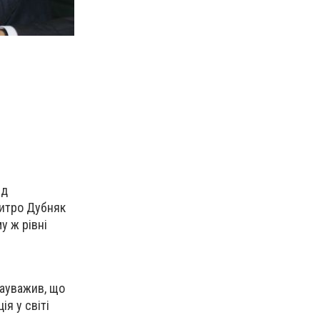
ід
митро Дубняк
у ж рівні
ауважив, що
ія у світі