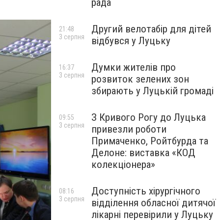
рада
Другий велотабір для дітей
21:48
3 серпня
відбувся у Луцьку
Думки жителів про
16:37
3 серпня
розвиток зелених зон
збирають у Луцькій громаді
З Кривого Рогу до Луцька
09:55
3 серпня
привезли роботи
Примаченко, Ройтбурда та
Делоне: виставка «КОД
колекціонера»
Доступність хірургічного
08:16
3 серпня
відділення обласної дитячої
лікарні перевірили у Луцьку