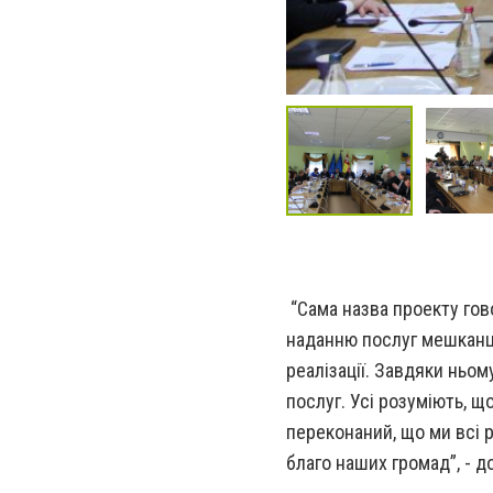
“Сама назва проекту гов
наданню послуг мешканця
реалізації. Завдяки ньо
послуг. Усі розуміють, щ
переконаний, що ми всі 
благо наших громад”, - д