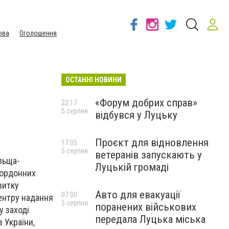
ова
Оголошення
ОСТАННІ НОВИНИ
«Форум добрих справ»
22:17
5 серпня
відбувся у Луцьку
Проєкт для відновлення
17:05
5 серпня
ветеранів запускають у
льща-
Луцькій громаді
кордонних
витку
Авто для евакуації
07:00
Центру надання
5 серпня
поранених військових
у заході
передала Луцька міська
в України,