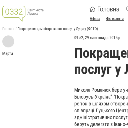
Головна
Афіша
Фотозвіти
Головна
Покращення адміністративних послуг у Луцьку (ФОТО)
09:52, 29 листопада 2015 р.
Покращен
Марта
послуг у
Микола Романюк бере уча
Білорусь-Україна” “Пок
регіонів шляхом створен
співпраці Луцького Цент
адміністративних послуг
беруть делегати з Івано-Ф