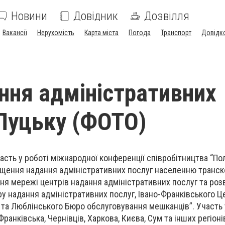
Новини
Довідник
Дозвілля
Вакансії
Нерухомість
Карта міста
Погода
Транспорт
Довідк
ня адміністративних
 Луцьку (ФОТО)
сть у роботі міжнародної конференції співробітництва “По
ращення надання адміністративних послуг населенню транс
ня мережі центрів надання адміністративних послуг та роз
ру надання адміністративних послуг, Івано-Франківського 
 та Люблінського Бюро обслуговування мешканців”. Участь 
ранківська, Чернівців, Харкова, Києва, Сум та інших регіоні