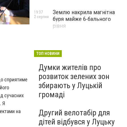
Землю накрила магнітна
19:37
2 серпня
буря майже 6-бального
рівня
ТОП НОВИНИ
Думки жителів про
розвиток зелених зон
що сприятиме
збирають у Луцькій
його
громаді
яд сучасних
. Я
Другий велотабір для
оектами на
дітей відбувся у Луцьку