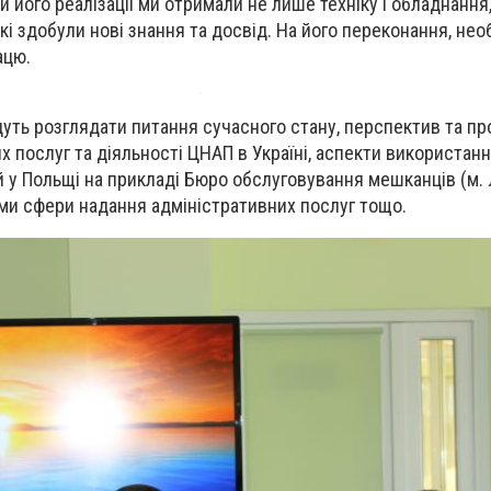
и його реалізації ми отримали не лише техніку і обладнання,
і здобули нові знання та досвід. На його переконання, нео
ацю.
ть розглядати питання сучасного стану, перспектив та п
х послуг та діяльності ЦНАП в Україні, аспекти використан
й у Польщі на прикладі Бюро обслуговування мешканців (м. 
ми сфери надання адміністративних послуг тощо.