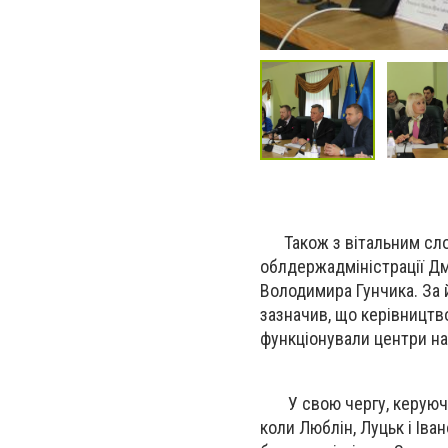
Також з вітальним слов
облдержадміністрації Дм
Володимира Гунчика. За 
зазначив, що керівництво
функціонували центри на
У свою чергу, керуючий
коли Люблін, Луцьк і Іва