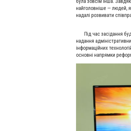
була зовсім інша. Завдяк
найголовніше — людей, як
надалі розвивати співпр
Під час засідання буду
надання адміністративни
інформаційних технологі
основні напрямки рефор