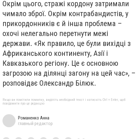
Окрім цього, стражі кордону затримали
чимало зброї. Окрім контрабандистів, у
прикордонників є й інша проблема –
охочі нелегально перетнути межі
держави. «Як правило, це були вихідці з
Африканського континенту, Азії і
Кавказького регіону. Це є основною
загрозою на ділянці загону на цей час», –
розповідає Олександр Білюк.
Якщо ви помітили помилку, виділіть необхідний текст і натисніть Ctrl + Enter, щоб
повідомити про це редакцію
Романенко Анна
главный редактор