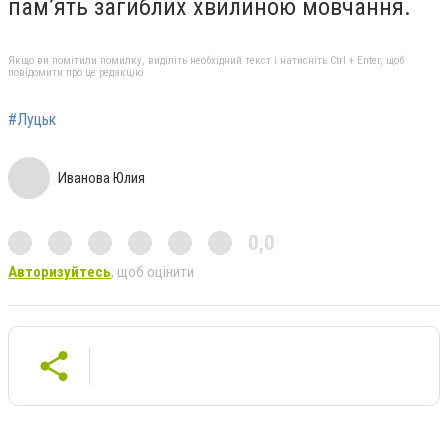
пам’ять загиблих хвилиною мовчання.
Якщо ви помітили помилку, виділіть необхідний текст і натисніть Ctrl + Enter, щоб
повідомити про це редакцію
#Луцьк
Иванова Юлия
0,0
Авторизуйтесь
, щоб оцінити