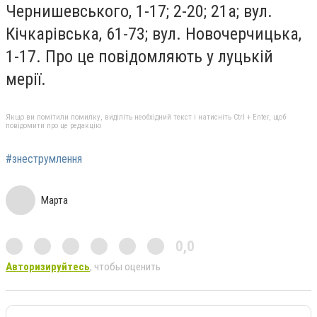
Чернишевського, 1-17; 2-20; 21а; вул.
Кічкарівська, 61-73; вул. Новочерчицька,
1-17. Про це повідомляють у луцькій
мерії.
Якщо ви помітили помилку, виділіть необхідний текст і натисніть Ctrl + Enter, щоб
повідомити про це редакцію
#знеструмлення
Марта
0,0
Авторизируйтесь
, чтобы оценить