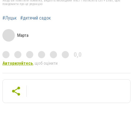
Якщо ви помітили помилку, виділіть необхідний текст і натисніть Ctrl + Enter, щоб
повідомити про це редакцію
#Луцьк
#дитячий садок
Марта
0,0
Авторизуйтесь
, щоб оцінити