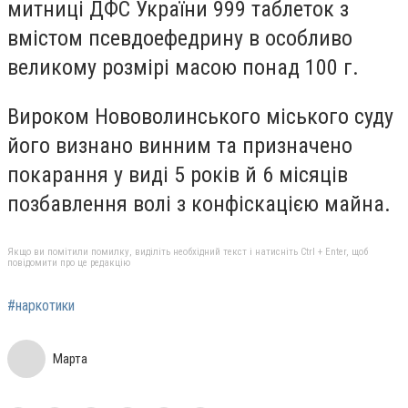
митниці ДФС України 999 таблеток з
вмістом псевдоефедрину в особливо
великому розмірі масою понад 100 г.
Вироком Нововолинського міського суду
його визнано винним та призначено
покарання у виді 5 років й 6 місяців
позбавлення волі з конфіскацією майна.
Якщо ви помітили помилку, виділіть необхідний текст і натисніть Ctrl + Enter, щоб
повідомити про це редакцію
#наркотики
Марта