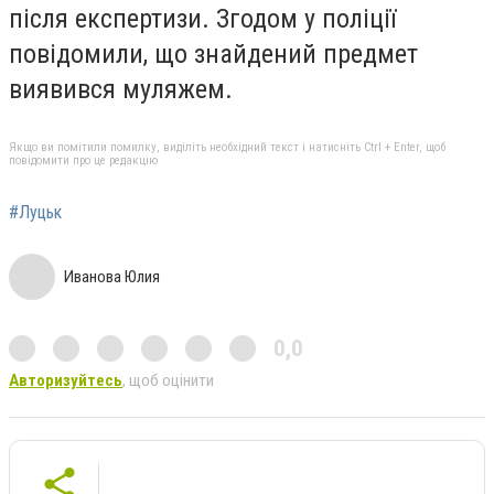
після експертизи. Згодом у поліції
повідомили, що знайдений предмет
виявився муляжем.
Якщо ви помітили помилку, виділіть необхідний текст і натисніть Ctrl + Enter, щоб
повідомити про це редакцію
#Луцьк
Иванова Юлия
0,0
Авторизуйтесь
, щоб оцінити