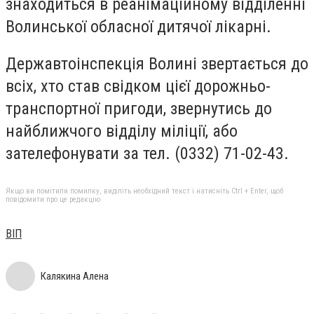
знаходиться в реанімаційному відділенні
Волинської обласної дитячої лікарні.
Державтоінспекція Волині звертається до
всіх, хто став свідком цієї дорожньо-
транспортної пригоди, звернутись до
найближчого відділу міліції, або
зателефонувати за тел. (0332) 71-02-43.
Якщо ви помітили помилку, виділіть необхідний текст і натисніть Ctrl + Enter, щоб
повідомити про це редакцію
ВІП
Калякина Алена