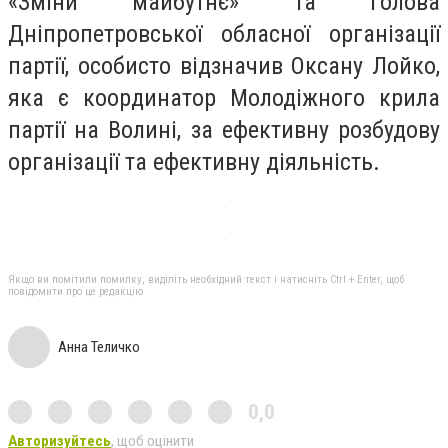
«Зміни майбутнє» та голова
Дніпропетровської обласної організації
партії, особисто відзначив Оксану Лойко,
яка є координатор Молодіжного крила
партії на Волині, за ефективну розбудову
організації та ефективну діяльність.
Якщо ви помітили помилку, виділіть необхідний текст і натисніть Ctrl + Enter, щоб
повідомити про це редакцію
Анна Теличко
0,0
Авторизуйтесь
, щоб оцінити