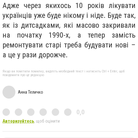
Адже через якихось 10 років лікувати
українців уже буде нікому і ніде. Буде так,
як із дитсадками, які масово закривали
на початку 1990-х, а тепер замість
ремонтувати старі треба будувати нові –
а це у рази дорожче.
Якщо ви помітили помилку, виділіть необхідний текст і натисніть Ctrl + Enter, щоб
повідомити про це редакцію
Анна Теличко
0,0
Авторизуйтесь
, щоб оцінити