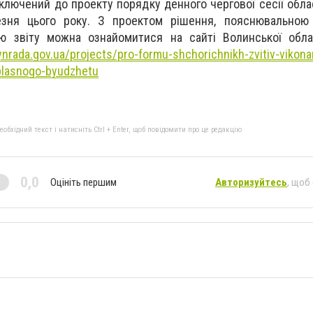
ключений до проекту поряд
ку денного чергової сесії обла
езня цього року. З проектом рішення, пояснювальною
 звіту можна ознайомитися на сайті Волинської обла
lynrada.gov.ua/projects/pro-formu-shchorichnikh-zvitiv-vikon
blasnogo-byudzhetu
бхідний текст і натисніть Ctrl + Enter, щоб повідомити про це редакцію
0,0
Оцініть першим
Авторизуйтесь
, щоб