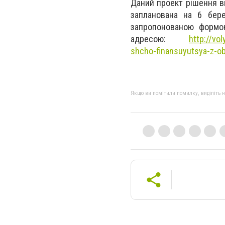
Даний проект рішення в
запланована на 6 бер
запропонованою формою
адресою:
http://vo
shcho-finansuyutsya-z-o
Якщо ви помітили помилку, виділіть нео