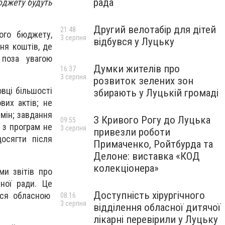
рада
юджету будуть
Другий велотабір для дітей
21:48
ного бюджету
,
3 серпня
відбувся у Луцьку
ня коштів, де
 поза увагою
Думки жителів про
16:37
3 серпня
розвиток зелених зон
овці більшості
збирають у Луцькій громаді
вих актів
;
не
змін
; з
авдання
З Кривого Рогу до Луцька
09:55
 з програм не
3 серпня
привезли роботи
досягти після
Примаченко, Ройтбурда та
Делоне: виставка «КОД
колекціонера»
ми звітів про
ної ради. Це
Доступність хірургічного
ься обласною
08:16
3 серпня
відділення обласної дитячої
лікарні перевірили у Луцьку