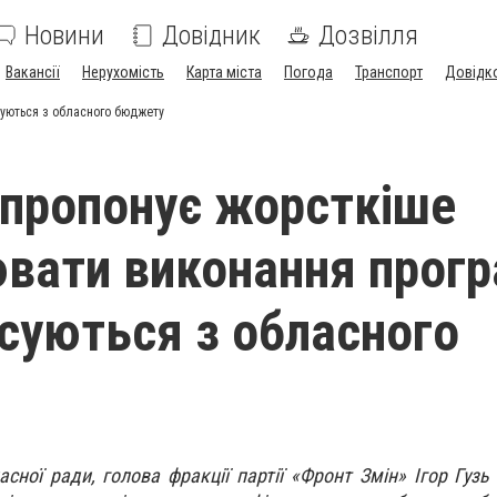
Новини
Довідник
Дозвілля
Вакансії
Нерухомість
Карта міста
Погода
Транспорт
Довідк
суються з обласного бюджету
ь пропонує жорсткіше
вати виконання прогр
суються з обласного
сної ради, голова фракції партії «Фронт Змін» Ігор Гузь