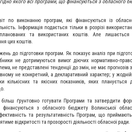
гідно якого всі програми, що фінансуються з обласного б
віт
по
виконанн
ю
програм, які фінансуються із облас
ність. Інформація подається тільки в розрізі використан
планованих та використаних коштів. Але лишається
ня цих коштів.
ажень до підготовки програм. Як показує аналіз при підгот
бники не дотримуються вимог діючих нормативно-право
ема, не представлені тенденції до змін, не має прогнозів 
овному не конкретний, а декларативний характер
; у
жодній
и кількісних та якісних показників, яких планується 
що.
є
більш ґрунтовно готувати Програми та затвердити фор
 фінансуються з обласного бюджету Волинської облас
фективність та результативність Програм, що приймают
ятиме відкритості та прозорості діяльності обласної ради.