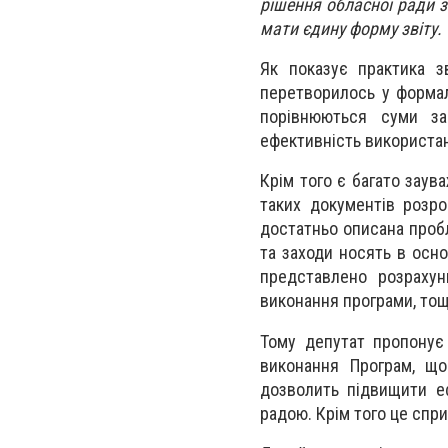
рішення обласної ради з
мати єдину форму звіту.
Як показує практика
з
перетворилось у формаль
порівнюються суми за
ефективність використан
Крім того є багато заув
таких документів р
озро
достатньо описана пробл
та заходи носять в осн
представлено розрахунк
виконання програми
, то
Тому депутат пропону
виконання Програм, що
дозволить підвищити е
радою. Крім того це спри