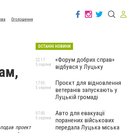
ова
Оголошення
ОСТАННІ НОВИНИ
«Форум добрих справ»
22:17
5 серпня
відбувся у Луцьку
ам,
Проєкт для відновлення
17:05
5 серпня
ветеранів запускають у
Луцькій громаді
Авто для евакуації
07:00
5 серпня
поранених військових
передала Луцька міська
 подав проект