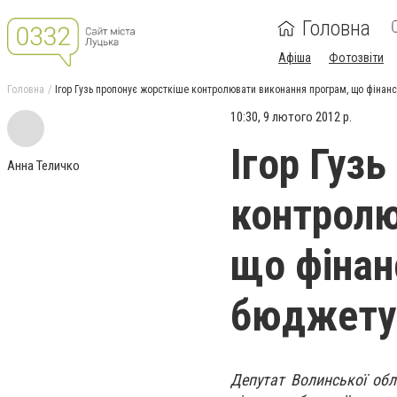
Головна
Афіша
Фотозвіти
Головна
Ігор Гузь пропонує жорсткіше контролювати виконання програм, що фінан
10:30, 9 лютого 2012 р.
Ігор Гуз
Анна Теличко
контролю
що фінан
бюджету
Депутат Волинської обла