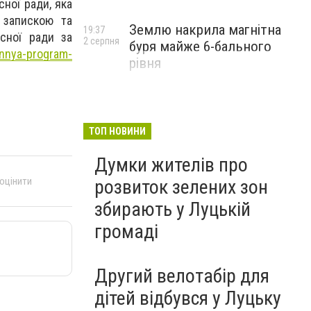
сної ради, яка
 запискою та
Землю накрила магнітна
19:37
сної ради за
2 серпня
буря майже 6-бального
annya-program-
рівня
ТОП НОВИНИ
Думки жителів про
 оцінити
розвиток зелених зон
збирають у Луцькій
громаді
Другий велотабір для
дітей відбувся у Луцьку