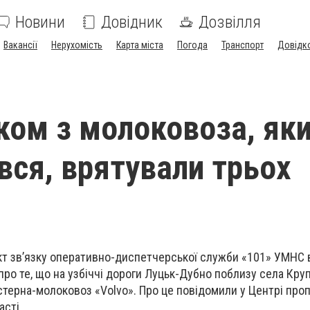
Новини
Довідник
Дозвілля
Вакансії
Нерухомість
Карта міста
Погода
Транспорт
Довідк
ком з молоковоза, як
вся, врятували трьох
нкт зв’язку оперативно-диспетчерської служби «101» УМНС 
ро те, що на узбіччі дороги Луцьк-Дубно поблизу села Кру
терна-молоковоз «Volvo». Про це повідомили у Центрі пр
асті.