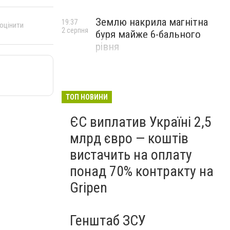
Землю накрила магнітна
19:37
 оцінити
2 серпня
буря майже 6-бального
рівня
ТОП НОВИНИ
ЄС виплатив Україні 2,5
млрд євро — коштів
вистачить на оплату
понад 70% контракту на
Gripen
Генштаб ЗСУ