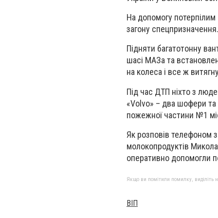
На допомогу потерпілим 
загону спецпризначення
Підняти багатотонну ван
шасі МАЗа та встановлен
на колеса і все ж витягн
Під час ДТП ніхто з люде
«Volvo» – два шофери та
пожежної частини №1 міст
Як розповів телефоном з
молокопродуктів Микола
оперативно допомогли по
Якщо ви помітили помилку, виділіть нео
ВІП