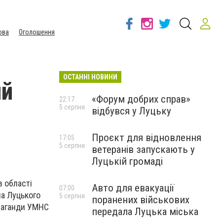
ова
Оголошення
ОСТАННІ НОВИНИ
ий
«Форум добрих справ»
22:17
5 серпня
відбувся у Луцьку
Проєкт для відновлення
17:05
5 серпня
ветеранів запускають у
Луцькій громаді
в області
Авто для евакуації
07:00
па Луцького
5 серпня
поранених військових
опаганди УМНС
передала Луцька міська