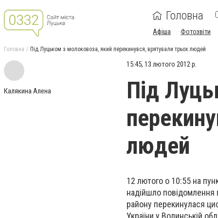
Головна
Афіша
Фотозвіти
Головна
Під Луцьком з молоковоза, який перекинувся, врятували трьох людей
15:45, 13 лютого 2012 р.
Під Луць
Калякина Алена
перекину
людей
12 лютого о 10:55 на пу
надійшло повідомлення п
району перекинулася цис
України у Волинській обл