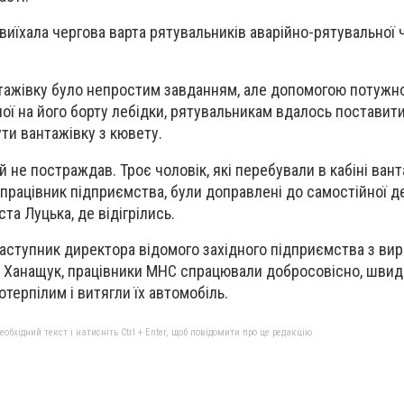
виїхала чергова варта рятувальників аварійно-рятувальної 
.
тажівку було непростим завданням, але допомогою потужно
ої на його борту лебідки, рятувальникам вдалось поставит
ути вантажівку з кювету.
й не постраждав. Троє чоловік, які перебували в кабіні ван
 працівник підприємства, були доправлені до самостійної 
а Луцька, де відігрілись.
аступник директора відомого західного підприємства з ви
 Ханащук, працівники МНС спрацювали добросовісно, швидк
терпілим і витягли їх автомобіль.
бхідний текст і натисніть Ctrl + Enter, щоб повідомити про це редакцію