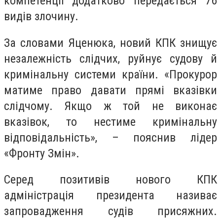
компетенції додатково передається 76
видів злочину.
За словами
Яценюка, новий КПК знищує
незалежність слідчих, руйнує судову й
кримінальну системи країни. «Прокурор
матиме право давати прямі вказівки
слідчому. Якщо ж той не виконає
вказівок, то нестиме кримінальну
відповідальність», – пояснив лідер
«Фронту Змін».
Серед позитивів нового КПК
адміністрація президента називає
запровадження судів присяжних.