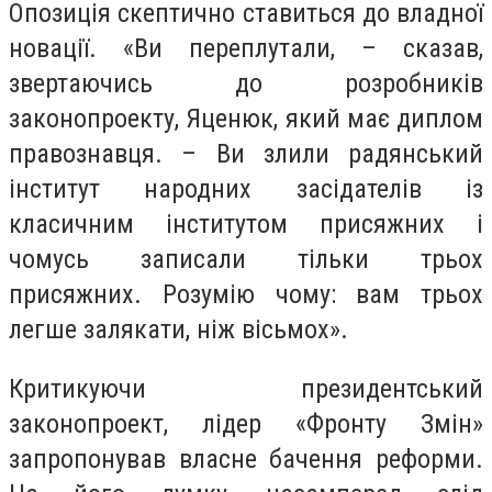
Опозиція скептично ставиться до владної
новації. «Ви переплутали, – сказав,
звертаючись до розробників
законопроекту, Яценюк, який має диплом
правознавця. – Ви злили радянський
інститут народних засідателів із
класичним інститутом присяжних і
чомусь записали тільки трьох
присяжних. Розумію чому: вам трьох
легше залякати, ніж вісьмох».
Критикуючи президентський
законопроект, л
ідер «Фронту Змін»
запропонував власне бачення реформи.