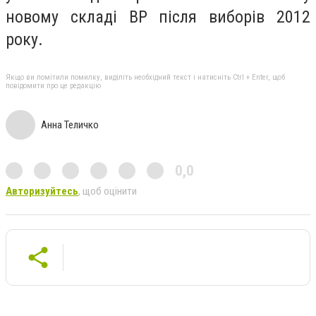
новому складі ВР після виборів 2012
року.
Якщо ви помітили помилку, виділіть необхідний текст і натисніть Ctrl + Enter, щоб
повідомити про це редакцію
Анна Теличко
0,0
Авторизуйтесь
, щоб оцінити