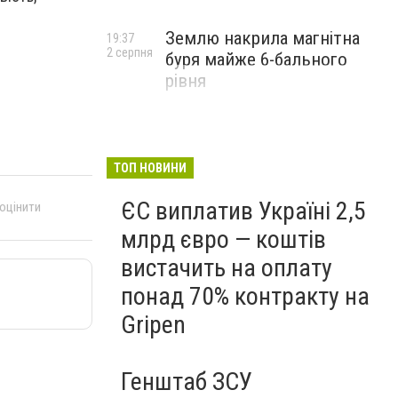
Землю накрила магнітна
19:37
2 серпня
буря майже 6-бального
рівня
ТОП НОВИНИ
ЄС виплатив Україні 2,5
 оцінити
млрд євро — коштів
вистачить на оплату
понад 70% контракту на
Gripen
Генштаб ЗСУ