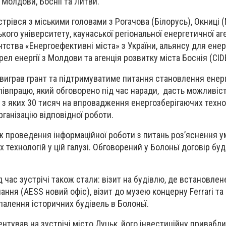
 Молдови, Боснії та Литви.
трівся з міськими головами з Рогачова (Білорусь), Окниці 
го університету, каунаської регіональної енергетичної аге
ентства «Енергоефективні міста» з України, альянсу для ен
л енергії з Молдови та агенція розвитку міста Боснія (CID
 виграв грант та підтримуватиме питання становлення ене
співпрацю, який обговорено під час наради, дасть можливіс
 з яких 30 тисяч на впровадження енергозберігаючих технол
рганізацію відповідної роботи.
 проведення інформаційної роботи з питань роз’яснення у
ехнологій у цій галузі. Обговорений у Болоньї договір буд
 час зустрічі також стали: візит на будівлю, де встановлен
ння (AESS новий офіс), візит до музею концерну Ferrari та
палення історичних будівель в Болоньї.
тував на зустрічі місто Луцьк, його інвестиційну привабли