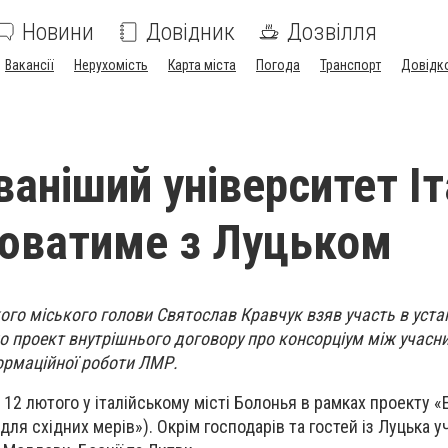
Новини
Довідник
Дозвілля
Вакансії
Нерухомість
Карта міста
Погода
Транспорт
Довідк
аніший університет Іт
юватиме з Луцьком
го міського голови Святослав Кравчук взяв участь в устан
но проект внутрішнього договору про консорціум між учасн
формаційної роботи ЛМР.
 12 лютого у італійському місті Болонья в рамках проекту «
 для східних мерів»). Окрім господарів та гостей із Луцька 