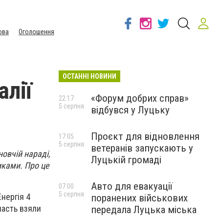
ова
Оголошення
ОСТАННІ НОВИНИ
алії
«Форум добрих справ»
22:17
5 серпня
відбувся у Луцьку
Проєкт для відновлення
17:05
5 серпня
ветеранів запускають у
овчій нараді,
Луцькій громаді
иками. Про це
Авто для евакуації
07:00
5 серпня
Енергія 4
поранених військових
участь взяли
передала Луцька міська