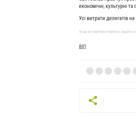
економічні, культурні та 
Усі витрати делегатів на
Якщо ви помітили помилку, виділіть нео
ВІП