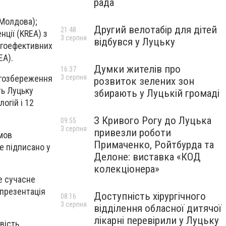
рада
(Молдова);
Другий велотабір для дітей
21:48
нції (KREA) з
3 серпня
відбувся у Луцьку
ергоефективних
EA).
Думки жителів про
16:37
ргозбереження
3 серпня
розвиток зелених зон
ть Луцьку
збирають у Луцькій громаді
огій і 12
З Кривого Рогу до Луцька
09:55
3 серпня
привезли роботи
мов
Примаченко, Ройтбурда та
е підписано у
Делоне: виставка «КОД
колекціонера»
е сучасне
 презентація
Доступність хірургічного
08:16
3 серпня
відділення обласної дитячої
лікарні перевірили у Луцьку
вість,