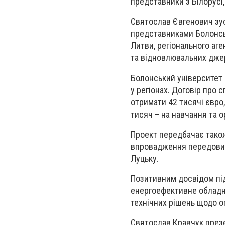
представники з Білорусі,
Святослав Євгенович зус
представниками Болонсько
Литви, регіонального аг
та відновлювальних джере
Болонський університет
у регіонах. Договір про 
отримати 42 тисячі євро,
тисяч – на навчання та о
Проект передбачає також
впровадження передових т
Луцьку.
Позитивним досвідом під
енергоефективне обладна
технічних рішень щодо о
Святослав Кравчук презен