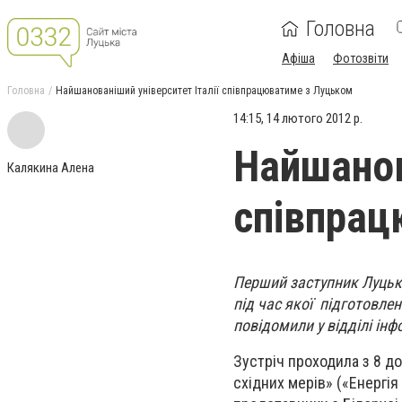
Головна
Афіша
Фотозвіти
Головна
Найшанованіший університет Італії співпрацюватиме з Луцьком
14:15, 14 лютого 2012 р.
Найшанов
Калякина Алена
співпрац
Перший заступник Луцько
під час якої підготовле
повідомили у відділі ін
Зустріч проходила з 8 до
східних мерів» («Енергія