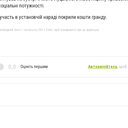
соціальні потужності.
 участь в установчій нараді покрили кошти гранду.
бхідний текст і натисніть Ctrl + Enter, щоб повідомити про це редакцію
0,0
Оцініть першим
Авторизуйтесь
, щоб