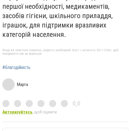
першої необхідності, медикаментів,
засобів гігієни, шкільного приладдя,
іграшок, для підтримки вразливих
категорій населення.
Якщо ви помітили помилку, виділіть необхідний текст і натисніть Ctrl + Enter, щоб
повідомити про це редакцію
#благодійність
Марта
0,0
Авторизуйтесь
, щоб оцінити