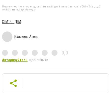
Якщо ви помітили помилку, виділіть необхідний текст і натисніть Ctrl + Enter, щоб
повідомити про це редакцію
СІМ`Я І ДІМ
Калякина Алена
0,0
Авторизуйтесь
, щоб оцінити