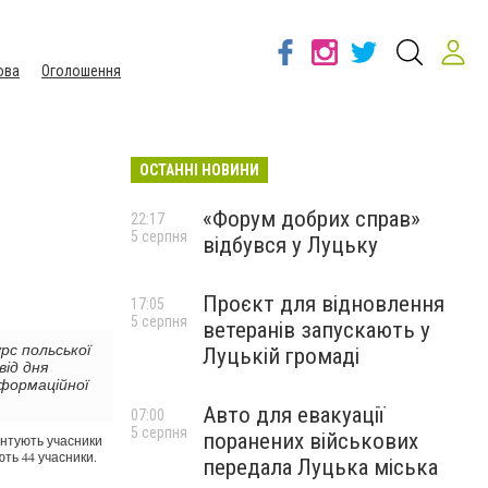
ова
Оголошення
ОСТАННІ НОВИНИ
«Форум добрих справ»
22:17
5 серпня
відбувся у Луцьку
Проєкт для відновлення
17:05
5 серпня
ветеранів запускають у
рс польської
Луцькій громаді
від дня
нформаційної
Авто для евакуації
07:00
5 серпня
поранених військових
зентують учасники
ють 44 учасники.
передала Луцька міська