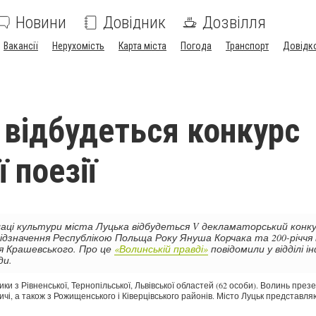
Новини
Довідник
Дозвілля
Вакансії
Нерухомість
Карта міста
Погода
Транспорт
Довідк
 відбудеться конкурс
 поезії
лаці культури міста Луцька відбудеться V декламаторський конку
відзначення Республікою Польща Року Януша Корчака та 200-річчя 
я Крашевського. Про це
«Волинській правді»
повідомили у відділі і
ди.
ки з Рівненської, Тернопільської, Львівської областей (62 особи). Волинь пре
вичі, а також з Рожищенського і Ківерцівського районів. Місто Луцьк представля