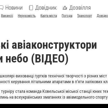
Новини
Довідник
Дозвілля
Вакансії
Нерухомість
Карта міста
Погода
Транспорт
Довідк
кі авіаконструктори
и небо (ВІДЕО)
школярі-вихованці гуртків технічної творчості з різних міст
вності керування літальними апаратами в п’яти залікових к
урніру стала команда Ковельської міської станції юних тех
инь на всеукраїнських змаганнях із авіамодельного спорту