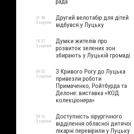
рада
Другий велотабір для дітей
21:48
3 серпня
відбувся у Луцьку
Думки жителів про
16:37
3 серпня
розвиток зелених зон
збирають у Луцькій громаді
З Кривого Рогу до Луцька
09:55
3 серпня
привезли роботи
Примаченко, Ройтбурда та
Делоне: виставка «КОД
колекціонера»
Доступність хірургічного
08:16
3 серпня
відділення обласної дитячої
лікарні перевірили у Луцьку