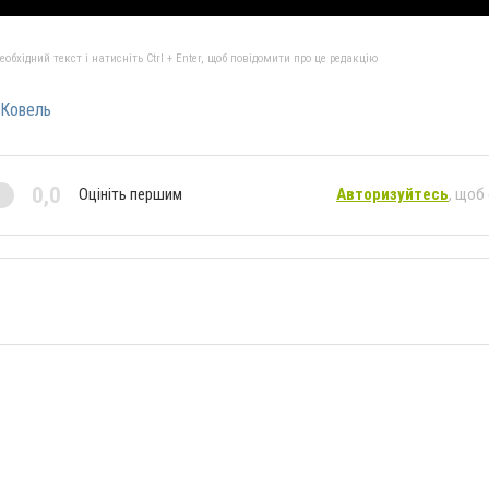
бхідний текст і натисніть Ctrl + Enter, щоб повідомити про це редакцію
Ковель
0,0
Оцініть першим
Авторизуйтесь
, щоб