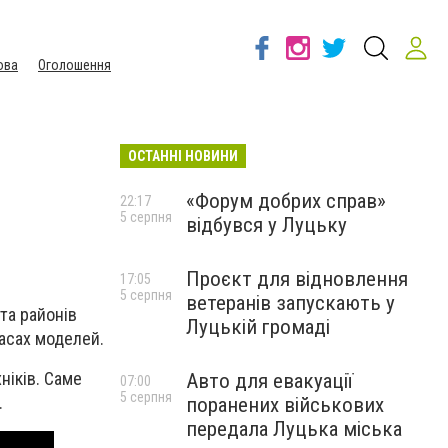
ова
Оголошення
ОСТАННІ НОВИНИ
«Форум добрих справ»
22:17
5 серпня
відбувся у Луцьку
Проєкт для відновлення
17:05
5 серпня
ветеранів запускають у
 та районів
Луцькій громаді
ласах моделей.
ніків. Саме
Авто для евакуації
07:00
5 серпня
.
поранених військових
передала Луцька міська