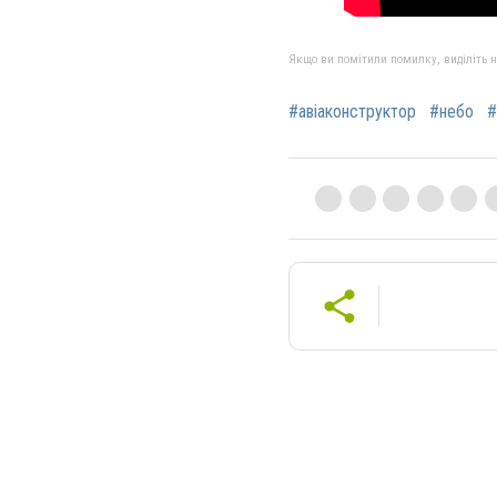
Якщо ви помітили помилку, виділіть нео
#авіаконструктор
#небо
#