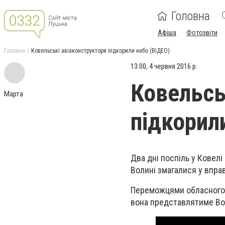
Головна
Афіша
Фотозвіти
Головна
Ковельські авіаконструктори підкорили небо (ВІДЕО)
13:00, 4 червня 2016 р.
Ковельсь
Марта
підкорил
Два дні поспіль у Ковелі 
Волині змагалися у впра
Переможцями обласного т
вона представлятиме Вол