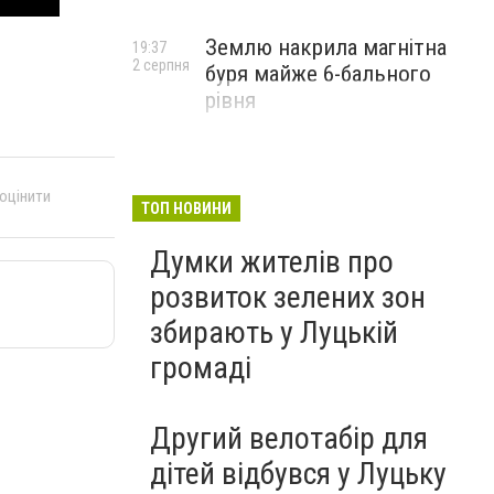
Землю накрила магнітна
19:37
2 серпня
буря майже 6-бального
рівня
 оцінити
ТОП НОВИНИ
Думки жителів про
розвиток зелених зон
збирають у Луцькій
громаді
Другий велотабір для
дітей відбувся у Луцьку