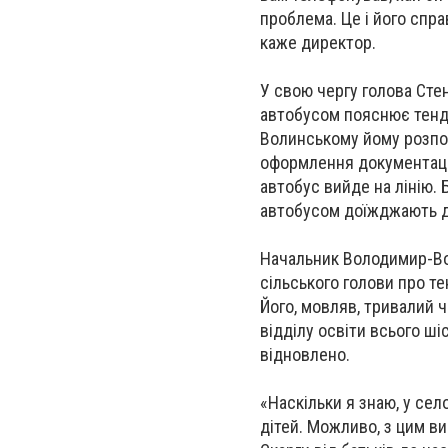
проблема. Це і його спра
каже директор.
У свою чергу голова Сте
автобусом пояснює тенде
Волинському йому розпов
оформлення документації.
автобус вийде на лінію. 
автобусом доїжджають до
Начальник Володимир-Во
сільського голови про т
Його, мовляв, тривалий 
відділу освіти всього ші
відновлено.
«Наскільки я знаю, у се
дітей. Можливо, з цим ви