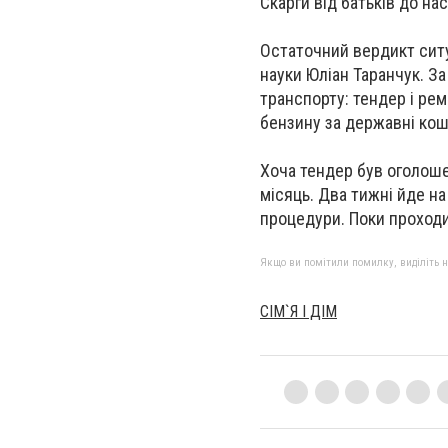
Скарги від батьків до на
Остаточний вердикт ситуа
науки Юліан Таранчук. За
транспорту: тендер і рем
бензину за державні ко
Хоча тендер був оголоше
місяць. Два тижні йде на
процедури. Поки проходи
Якщо ви помітили помилку, виділіть нео
СІМ`Я І ДІМ