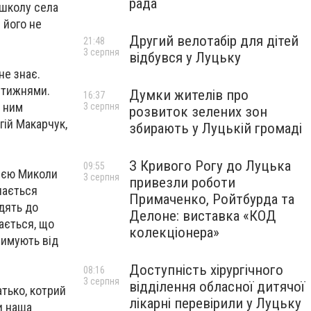
рада
 школу села
 його не
Другий велотабір для дітей
21:48
3 серпня
відбувся у Луцьку
не знає.
т тижнями.
Думки жителів про
16:37
з ним
3 серпня
розвиток зелених зон
гій Макарчук,
збирають у Луцькій громаді
З Кривого Рогу до Луцька
09:55
цією Миколи
3 серпня
привезли роботи
чається
Примаченко, Ройтбурда та
здять до
Делоне: виставка «КОД
вається, що
колекціонера»
римують від
Доступність хірургічного
08:16
3 серпня
відділення обласної дитячої
атько, котрий
лікарні перевірили у Луцьку
и наша