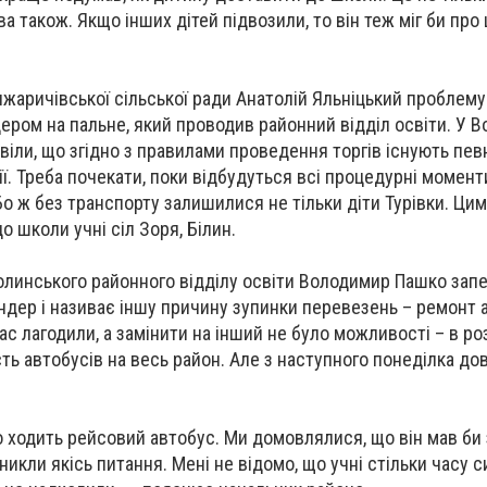
ва також. Якщо інших дітей підвозили, то він теж міг би про 
нжаричівської сільської ради Анатолій Яльніцький проблему
ром на пальне, який проводив районний відділ освіти. У В
іли, що згідно з правилами проведення торгів існують певн
 Треба почекати, поки відбудуться всі процедурні моменти,
Бо ж без транспорту залишилися не тільки діти Турівки. Ци
 школи учні сіл Зоря, Білин.
линського районного відділу освіти Володимир Пашко зап
ендер і називає іншу причину зупинки перевезень – ремонт 
час лагодили, а замінити на інший не було можливості – в р
сть автобусів на весь район. Але з наступного понеділка д
ло ходить рейсовий автобус. Ми домовлялися, що він мав би
никли якісь питання. Мені не відомо, що учні стільки часу 