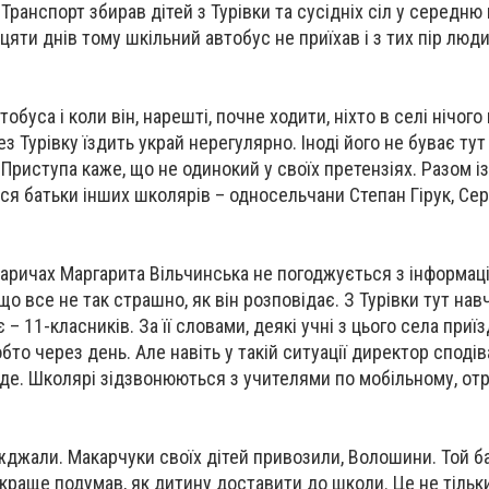
Транспорт збирав дітей з Турівки та сусідніх сіл у середню
яти днів тому шкільний автобус не приїхав і з тих пір люди
буса і коли він, нарешті, почне ходити, ніхто в селі нічого 
 Турівку їздить украй нерегулярно. Іноді його не буває ту
риступа каже, що не одинокий у своїх претензіях. Разом і
 батьки інших школярів – односельчани Степан Гірук, Сер
аричах Маргарита Вільчинська не погоджується з інформа
о все не так страшно, як він розповідає. З Турівки тут нав
 – 11-класників. За її словами, деякі учні з цього села приї
то через день. Але навіть у такій ситуації директор споді
уде. Школярі зідзвонюються з учителями по мобільному, от
їжджали. Макарчуки своїх дітей привозили, Волошини. Той б
 краще подумав, як дитину доставити до школи. Це не тільк