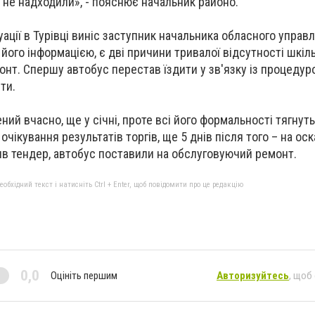
с не надходили», - пояснює начальник районо.
ції в Турівці виніс заступник начальника обласного управлі
 його інформацією, є дві причини тривалої відсутності шкіл
онт. Спершу автобус перестав їздити у зв'язку із процедур
шти.
ний вчасно, ще у січні, проте всі його формальності тягну
 очікування результатів торгів, ще 5 днів після того – на о
в тендер, автобус поставили на обслуговуючий ремонт.
бхідний текст і натисніть Ctrl + Enter, щоб повідомити про це редакцію
0,0
Оцініть першим
Авторизуйтесь
, щоб