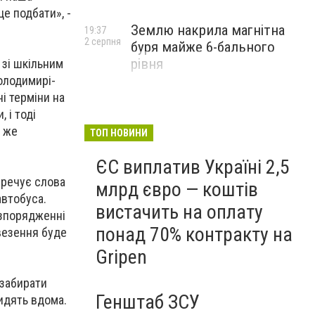
це подбати», -
Землю накрила магнітна
19:37
2 серпня
буря майже 6-бального
рівня
 зі шкільним
олодимирі-
і терміни на
 і тоді
м же
ТОП НОВИНИ
ЄС виплатив Україні 2,5
еречує слова
млрд євро — коштів
автобуса.
вистачить на оплату
озпорядженні
понад 70% контракту на
овезення буде
Gripen
 забирати
Генштаб ЗСУ
сидять вдома.