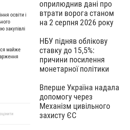
оприлюднив дані про
втрати ворога станом
ння освіти і
на 2 серпня 2026 року
ьного
ою закупівлі
НБУ підняв облікову
ставку до 15,5%:
ться майже
скарження
причини посилення
монетарної політики
Вперше Україна надала
допомогу через
Механізм цивільного
захисту ЄС
 оцінити