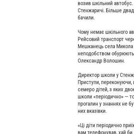
возив шкільний автобус. 
Стенжаричі. Більше двадц
бачили.
Чому немає шкільного авто
Рейсовий транспорт через
Мешканець села Микола П
неподобством обурюються
Олександр Волошин.
Директор школи у Стенж
Приступи, переконуючи, щ
семеро дітей, з яких двоє
школи «періодично» — тоб
прогалин у знаннях не б
них вказівки.
«Ці діти періодично при
вам телефонував, хай би