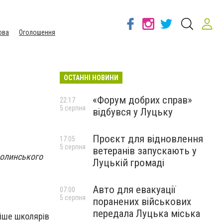
ова
Оголошення
ОСТАННІ НОВИНИ
«Форум добрих справ»
22:17
5 серпня
відбувся у Луцьку
Проєкт для відновлення
17:05
5 серпня
ветеранів запускають у
Волинського
Луцькій громаді
Авто для евакуації
07:00
5 серпня
поранених військових
передала Луцька міська
ніше школярів