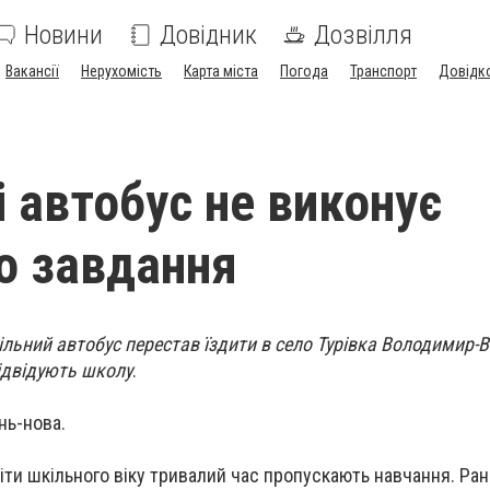
Новини
Довідник
Дозвілля
Вакансії
Нерухомість
Карта міста
Погода
Транспорт
Довідк
і автобус не виконує
о завдання
льний автобус перестав їздити в село Турівка Володимир-
відвідують школу
.
нь-нова.
 діти шкільного віку тривалий час пропускають навчання. Ра