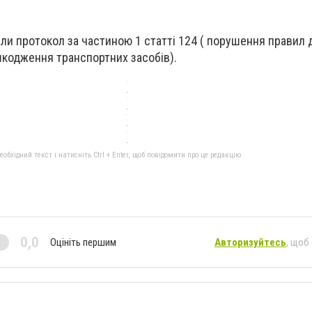
али протокол за частиною 1 статті 124 ( порушення правил
шкодження транспортних засобів).
бхідний текст і натисніть Ctrl + Enter, щоб повідомити про це редакцію
0,0
Оцініть першим
Авторизуйтесь
, щоб