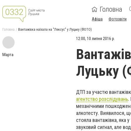
Головна
Афіша
Фотозвіти
Головна
Вантажівка наїхала на "Лексус" у Луцьку (ФОТО)
12:00, 10 липня 2016 р.
Вантажівк
Марта
Луцьку 
ДТП за участю вантажівк
агентство розслідувань
.
механічними пошкодження
алкотесту. Виявилося, щ
стояла вантажівка, яка 
звуковий сигнал, але вод