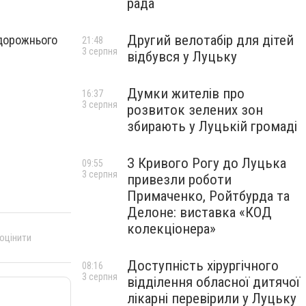
рада
Другий велотабір для дітей
 дорожнього
21:48
3 серпня
відбувся у Луцьку
Думки жителів про
16:37
3 серпня
розвиток зелених зон
збирають у Луцькій громаді
З Кривого Рогу до Луцька
09:55
3 серпня
привезли роботи
Примаченко, Ройтбурда та
Делоне: виставка «КОД
колекціонера»
 оцінити
Доступність хірургічного
08:16
3 серпня
відділення обласної дитячої
лікарні перевірили у Луцьку