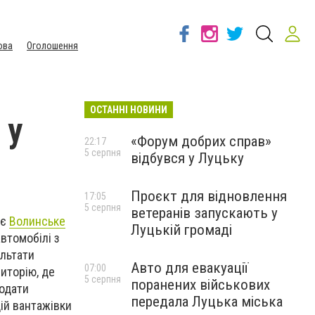
ова
Оголошення
ОСТАННІ НОВИНИ
 у
«Форум добрих справ»
22:17
5 серпня
відбувся у Луцьку
Проєкт для відновлення
17:05
5 серпня
ветеранів запускають у
ує
Волинське
Луцькій громаді
втомобілі з
ультати
Авто для евакуації
07:00
иторію, де
5 серпня
поранених військових
подати
передала Луцька міська
дій вантажівки