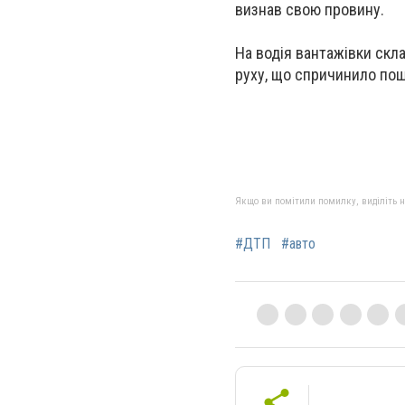
визнав свою провину.
На водія вантажівки скл
руху, що спричинило по
Якщо ви помітили помилку, виділіть нео
#ДТП
#авто