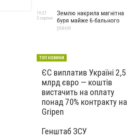
Землю накрила магнітна
19:37
2 серпня
буря майже 6-бального
рівня
ТОП НОВИНИ
ЄС виплатив Україні 2,5
млрд євро — коштів
вистачить на оплату
понад 70% контракту на
Gripen
Генштаб ЗСУ