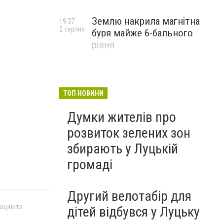
Землю накрила магнітна
19:37
2 серпня
буря майже 6-бального
рівня
ТОП НОВИНИ
Думки жителів про
розвиток зелених зон
збирають у Луцькій
громаді
Другий велотабір для
 оцінити
дітей відбувся у Луцьку