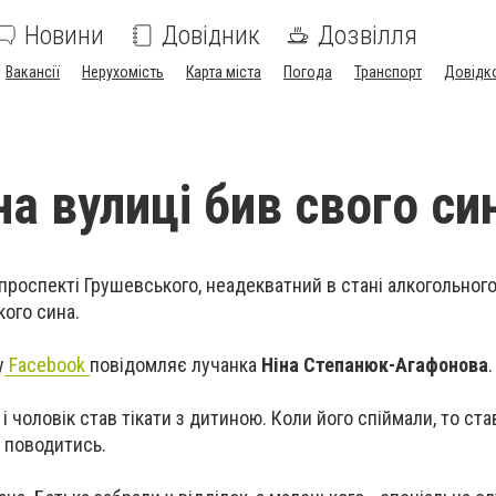
Новини
Довідник
Дозвілля
Вакансії
Нерухомість
Карта міста
Погода
Транспорт
Довідк
а вулиці бив свого си
проспекті Грушевського, неадекватний в стані алкогольного
кого сина.
у
Facebook
повідомляє лучанка
Ніна Степанюк-Агафонова
.
і чоловік став тікати з дитиною. Коли його спіймали, то ста
о поводитись.