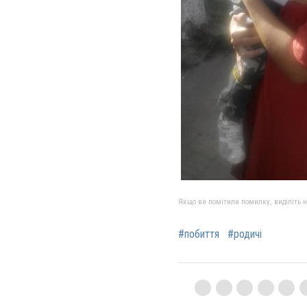
Якщо ви помітили помилку, виділіть нео
#побиття
#родичі