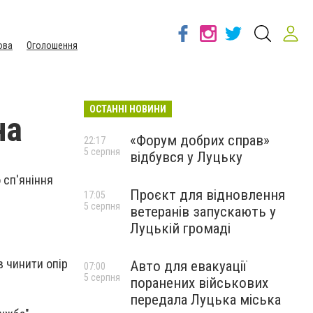
ова
Оголошення
ОСТАННІ НОВИНИ
на
«Форум добрих справ»
22:17
5 серпня
відбувся у Луцьку
 сп'яніння
Проєкт для відновлення
17:05
5 серпня
ветеранів запускають у
Луцькій громаді
в чинити опір
Авто для евакуації
07:00
5 серпня
поранених військових
передала Луцька міська