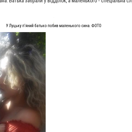
на. Батька забрали у відділок, а маленького - спеціальна сл
У Луцьку п'яний батько побив маленького сина. ФОТО