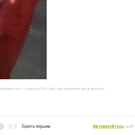
бхідний текст і натисніть Ctrl + Enter, щоб повідомити про це редакцію
0,0
Оцініть першим
Авторизуйтесь
, щоб