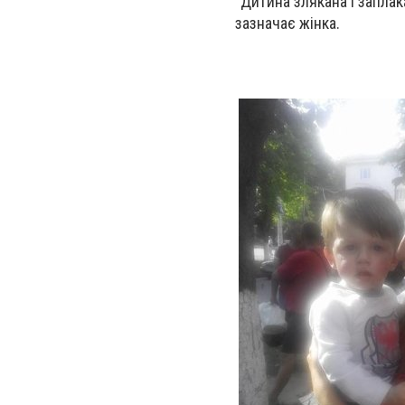
"Дитина злякана і заплака
зазначає жінка.