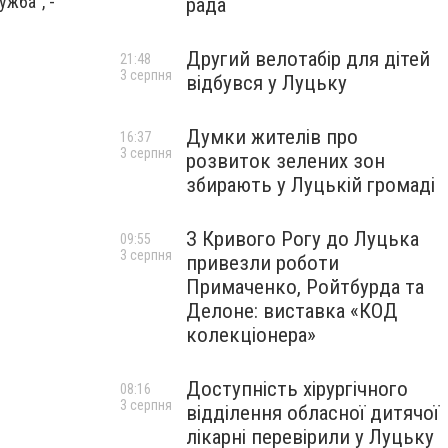
ужба", -
рада
Другий велотабір для дітей
21:48
3 серпня
відбувся у Луцьку
Думки жителів про
16:37
3 серпня
розвиток зелених зон
збирають у Луцькій громаді
З Кривого Рогу до Луцька
09:55
3 серпня
привезли роботи
Примаченко, Ройтбурда та
Делоне: виставка «КОД
колекціонера»
Доступність хірургічного
08:16
3 серпня
відділення обласної дитячої
лікарні перевірили у Луцьку