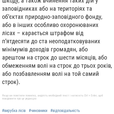
шкоду, а також вчинення таких дій у
заповідниках або на територіях та
об'єктах природно-заповідного фонду,
або в інших особливо охоронюваних
лісах – карається штрафом від
п'ятдесяти до ста неоподатковуваних
мінімумів доходів громадян, або
арештом на строк до шести місяців, або
обмеженням волі на строк до трьох років,
або позбавленням волі на той самий
строк).
Якщо ви помітили помилку, виділіть необхідний текст і натисніть Ctrl + Enter, щоб
повідомити про це редакцію
#вирубка лісів
#чиновники
#відповідальність