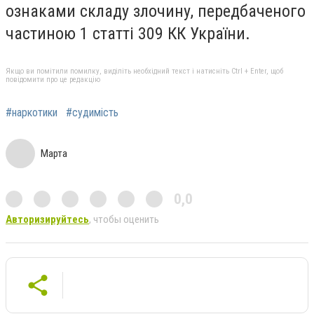
ознаками складу злочину, передбаченого
частиною 1 статті 309 КК України.
Якщо ви помітили помилку, виділіть необхідний текст і натисніть Ctrl + Enter, щоб
повідомити про це редакцію
#наркотики
#судимість
Марта
0,0
Авторизируйтесь
, чтобы оценить