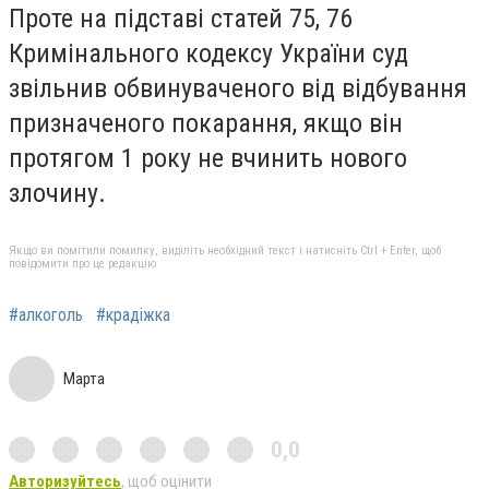
Проте на підставі статей 75, 76
Кримінального кодексу України суд
звільнив обвинуваченого від відбування
призначеного покарання, якщо він
протягом 1 року не вчинить нового
злочину.
Якщо ви помітили помилку, виділіть необхідний текст і натисніть Ctrl + Enter, щоб
повідомити про це редакцію
#алкоголь
#крадіжка
Марта
0,0
Авторизуйтесь
, щоб оцінити