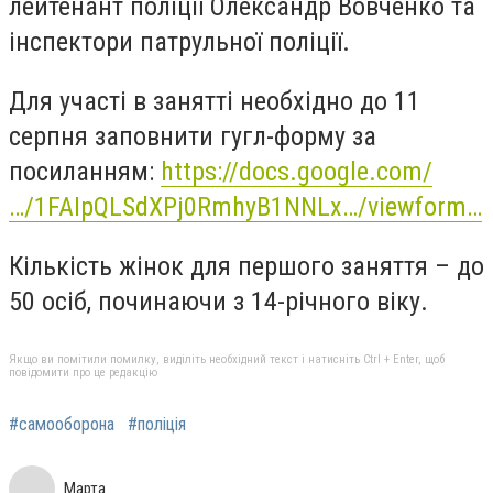
лейтенант поліції Олександр Вовченко та
інспектори патрульної поліції.
Для участі в занятті необхідно до 11
серпня заповнити гугл-форму за
посиланням:
https://docs.google.com/
…/1FAIpQLSdXPj0RmhyB1NNLx…/viewform…
Кількість жінок для першого заняття – до
50 осіб, починаючи з 14-річного віку.
Якщо ви помітили помилку, виділіть необхідний текст і натисніть Ctrl + Enter, щоб
повідомити про це редакцію
#самооборона
#поліція
Марта